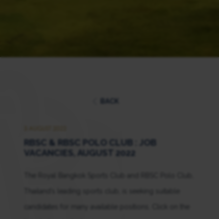
BACK
3 AUGUST 2022
RBSC & RBSC POLO CLUB : JOB
VACANCIES, AUGUST 2022
The Royal Bangkok Sports Club and RBSC Polo Club,
Thailand’s leading sports club, is seeking suitable
candidates for many available positions. Click on the