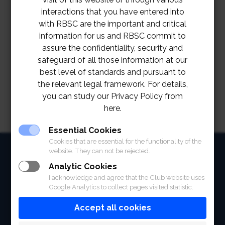
ประกาศรับสมัครงานสมาคมราชกรีฑาสโมสร โปโลคลับ
interactions that you have entered into
เดือนสิงหาคม 2565
with RBSC are the important and critical
information for us and RBSC commit to
RBSC POLO CLUB JOB VACANCIES, AUGUST
assure the confidentiality, security and
2022
Download
safeguard of all those information at our
best level of standards and pursuant to
the relevant legal framework. For details,
you can study our Privacy Policy from
here.
Essential Cookies
Cookies that are essential for the functionality of the
HOME
website. They can not be rejected.
Analytic Cookies
ABOUT
I acknowledge and agree that the Club website uses
Google Analytics to collect pages visited statistic.
FACILITIES
Accept all cookies
SPORTS