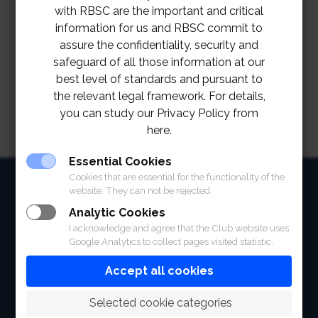
โปโลคลับ เดือนกรกฎาคม 2566
with RBSC are the important and critical
information for us and RBSC commit to
RBSC POLO CLUB JOB VACANCIES JULY
assure the confidentiality, security and
2023
Download
safeguard of all those information at our
best level of standards and pursuant to
the relevant legal framework. For details,
you can study our Privacy Policy from
here.
Essential Cookies
Cookies that are essential for the functionality of the
HOME
website. They can not be rejected.
ABOUT
Analytic Cookies
I acknowledge and agree that the Club website uses
FACILITIES
Google Analytics to collect pages visited statistic.
Accept all cookies
SPORTS
 Selected cookie categories
RACING