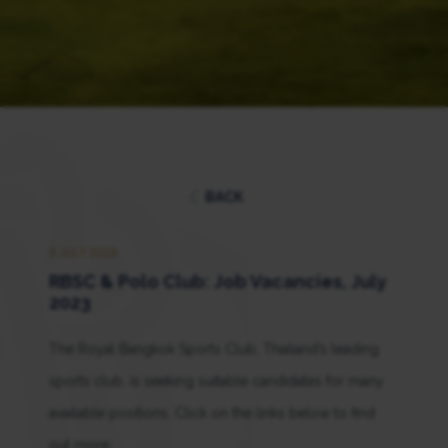
BACK
5 JULY 2023
RBSC & Polo Club: Job Vacancies, July
2023
The Royal Bangkok Sports Club, Thailand’s leading
sports club, is seeking suitable candidates for many
available positions. Click on the links below to find
out more: