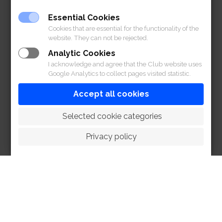
แต่ให้จอดรถได้ในบริเวณที่สมาคมฯ ได้จัด
Essential Cookies
เตรียมไว้ให้ หรือสถานที่อื่น ๆ ข้างนอกเขต
Cookies that are essential for the functionality of the
สมาคมฯ
website. They can not be rejected.
Analytic Cookies
Members*
introducing a guest to use the
I acknowledge and agree that the Club website uses
sports facilities/concessionaire services
Google Analytics to collect pages visited statistic.
must register and pay for the guest at the
Information Office before using any
Accept all cookies
facilities.
 Selected cookie categories
(
*Eligible Categories: Honorary Member, Ordinary
Privacy policy
Members, Non-Voting Member, Associate Member,
RBSC Polo Club Members, and RBSC Polo Club
Associate Member
)
สมาชิก* ที่แนะนําแขกมาให้ใช้สิ่งอํานวย
ความสะดวก ทั้งด้านกีฬา / บริการอื่นๆ จะ
ต้องลงทะเบียน และชําระเงินสําหรับแขก ที่