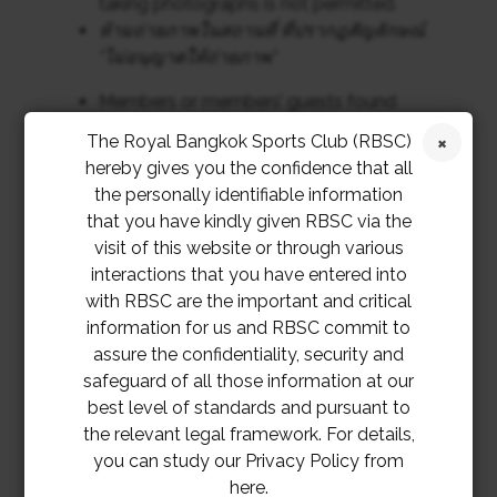
taking photographs is not permitted.
ห้ามถ่ายภาพในสถานที่ ที่ปรากฎสัญลักษณ์
“ไม่อนุญาตให้ถ่ายภาพ”
Members or members’ guests found
taking photos, video or audio recording
The Royal Bangkok Sports Club (RBSC)
may lead to both Clubs and criminal
hereby gives you the confidence that all
charges.
the personally identifiable information
หากพบว่าสมาชิก และ/หรือ แขกของสมาชิก
that you have kindly given RBSC via the
มีการละเมิดกฎการถ่ายรูป หรือบันทึกเสียง
visit of this website or through various
การกระทำนั้น ๆ อาจนำไปสู่การลงโทษทาง
interactions that you have entered into
วินัยของสมาคมฯ และอาจมีผลในการดำเนิน
with RBSC are the important and critical
คดีทางกฎหมาย
information for us and RBSC commit to
assure the confidentiality, security and
Chauffeur driven cars are not permitted to
safeguard of all those information at our
park in the Club premises but may park in
best level of standards and pursuant to
an area as provides by the Club, or
the relevant legal framework. For details,
otherwise find space outside the Club.
you can study our Privacy Policy from
รถที่มีโชเฟอร์ขับ (คนขับรถที่ไม่ใช่สมาชิก)
here.
จะไม่ได้รับอนุญาตให้จอดในบริเวณสมาคมฯ