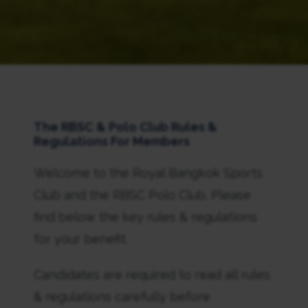
The RBSC & Polo Club Rules &
Regulations For Members
Welcome to the Royal Bangkok Sports
Club and the RBSC Polo Club. Please
find below the key rules & regulations
for your benefit.
Candidates are required to read all rules
& regulations carefully before