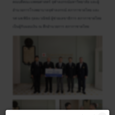
คณบดีคณะแพทยศาสตร์ จุฬาลงกรณ์มหาวิทยาลัย และผู้
อำนวยการโรงพยาบาลจุฬาลงกรณ์ สภากาชาดไทย และ
รศ.นพ.พินิจ กุลละวณิชย์ ผู้ช่วยเลขาธิการ สภากาชาดไทย
เป็นผู้รับมอบเงิน ณ ตึกอำนวยการ สภากาชาดไทย