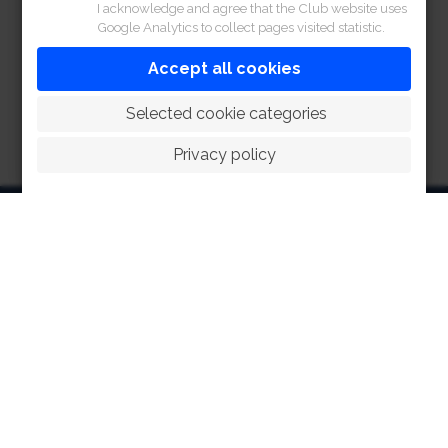
I acknowledge and agree that the Club website uses
Google Analytics to collect pages visited statistic.
Accept all cookies
 Selected cookie categories
Privacy policy
HOME
ABOUT
FACILITIES
SPORTS
RACING
POLO CLUB