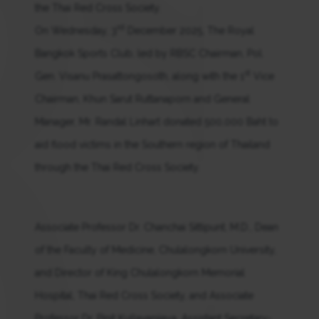
the Thai Red Cross Society.
rd
On Wednesday, 3
December 2025, The Royal
Bangkok Sports Club, led by RBSC Chairman, Pol.
st
Gen. Visanu Prasattongosoth, along with the 1
Vice
Chairman, Khun Sarut Ruttanaporn and General
Manager, Mr. Randal Linhart donated 500,000 Baht to
aid flood victims in the Southern region of Thailand
through the Thai Red Cross Society.
Associate Professor Dr. Chanchai Sittipunt, M.D., Dean
of the Faculty of Medicine, Chulalongkorn University,
and Director of King Chulalongkorn Memorial
Hospital, Thai Red Cross Society, and Associate
Professor Dr. Pinit Kullavanijaya, Assistant Secretary-