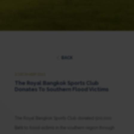
BACK
3 DECEMBER 2025
The Royal Bangkok Sports Club
Donates To Southern Flood Victims
The Royal Bangkok Sports Club donated 500,000
Baht to flood victims in the southern region through