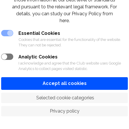
and pursuant to the relevant legal framework. For
details, you can study our Privacy Policy from
here.
Essential Cookies
Cookies that are essential for the functionality of the website.
They can not be rejected.
Analytic Cookies
I acknowledge and agree that the Club website uses Google
Analytics to collect pages visited statistic.
Accept all cookies
 Selected cookie categories
Privacy policy