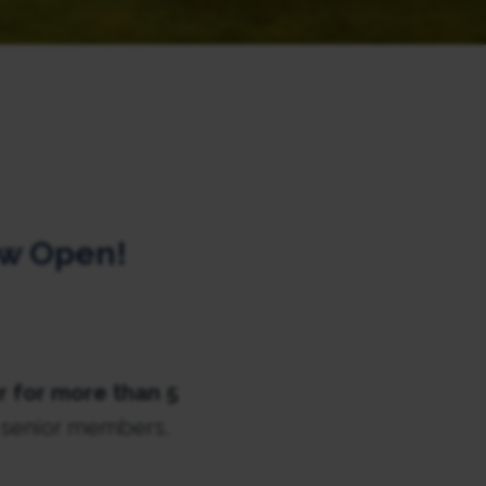
ow Open!
for more than 5
r senior members,