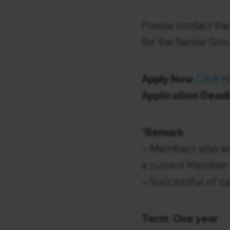
Please contact th
for the Senior Gr
Apply Now
Click
ht
Application Deadli
*Remark
– Members who wis
a current Member o
– Successful of c
Term: One year