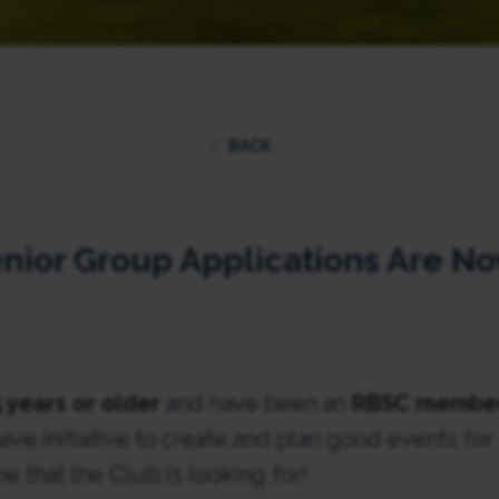
BACK
nior Group Applications Are N
 years or older
and have been an
RBSC member 
ave initiative to create and plan good events fo
e that the Club is looking for!