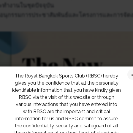
ทำงานในชุดปัจจุบัน
นุกรรมการประชาสัมพันธ์และโครงการและการจัดงานถ
The Royal Bangkok Sports Club (RBSC) hereby
gives you the confidence that all the personally
identifiable information that you have kindly given
RBSC via the visit of this website or through
various interactions that you have entered into
with RBSC are the important and critical
information for us and RBSC commit to assure
the confidentiality, security and safeguard of all
those information at our best level of standards