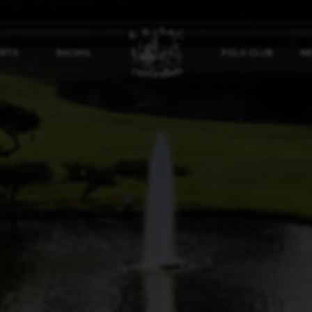
ORTS
RACING
POLO CLUB
NE