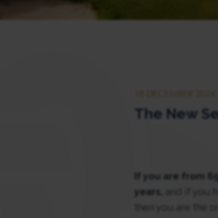
18 DECEMBER 2024
The New Se
If you are from 65
years,
and if you h
then you are the on