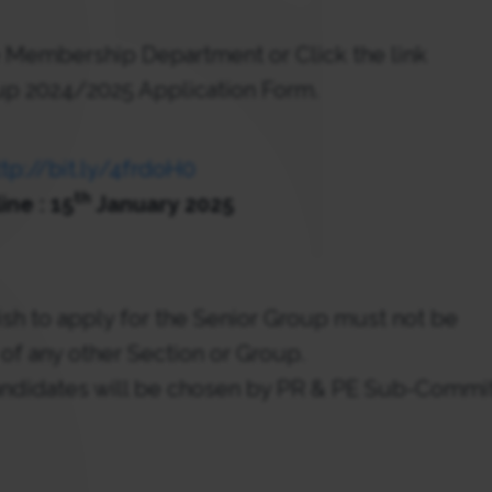
e Membership Department or Click the link
oup 2024/2025 Application Form.
tp://bit.ly/4frdoH0
th
ne : 15
January 2025
h to apply for the Senior Group must not be
f any other Section or Group.
andidates will be chosen by PR & PE Sub-Commit