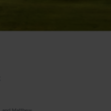
C
, and Matthew