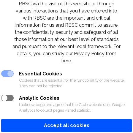
RBSC via the visit of this website or through
various interactions that you have entered into
with RBSC are the important and critical
information for us and RBSC commit to assure
the confidentiality, security and safeguard of all
those information at our best level of standards
and pursuant to the relevant legal framework. For
details, you can study our Privacy Policy from
here.
Essential Cookies
Cookies that are essential for the functionality of the website.
They can not be rejected.
Analytic Cookies
I acknowledge and agree that the Club website uses Google
Analytics to collect pages visited statistic.
Accept all cookies