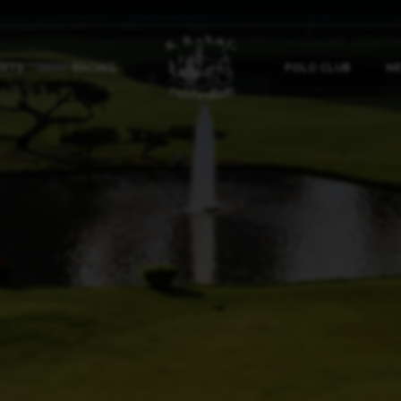
ORTS
RACING
POLO CLUB
NE