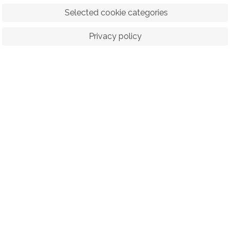
 Selected cookie categories
Privacy policy
ORTS
RACING
POLO CLUB
N
© 2026 The Royal Bangkok Sports Club