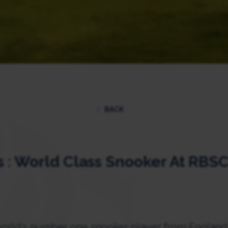
BACK
 : World Class Snooker At RBS
orld’s number one snooker player from England