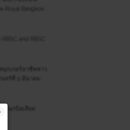
the Royal Bangkok
he RBSC and RBSC
กสนุกเกอร์อาชีพชาว
ทร์ที่ 9 มีนาคม
แผนกบิลเลียด