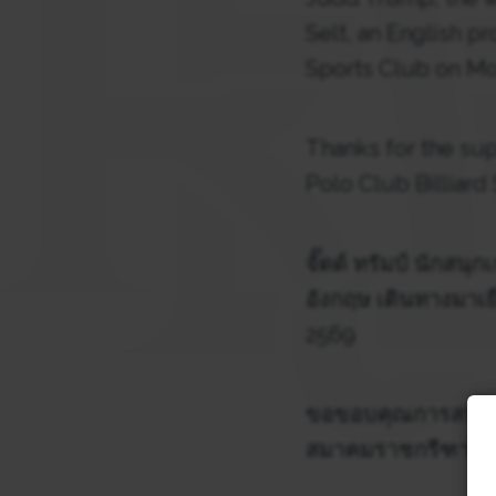
Selt, an English p
Sports Club on Mo
Thanks for the su
Polo Club Billiard
จั๊ดด์ ทรัมป์ นักส
อังกฤษ เดินทางมาเ
2569
ขอขอบคุณการสนับส
สมาคมราชกรีฑาสโ