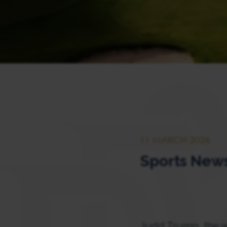
11 MARCH 2026
Sports News
Judd Trump, the w