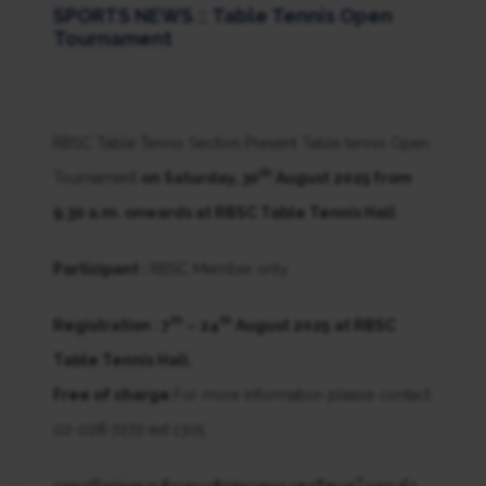
SPORTS NEWS :: Table Tennis Open
Tournament
RBSC Table Tennis Section Present Table tennis Open
th
Tournament
on Saturday, 30
August 2025 from
9.30 a.m. onwards at RBSC Table Tennis Hall
.
Participant :
RBSC Member only
th
th
Registration : 7
– 24
August 2025
at RBSC
Table Tennis Hall.
Free of charge
,For more information please contact
02-028-7272 ext.1305
แผนกปิงปองขอเชิญสมาชิกสมาคมราชกรีฑาสโมสรเข้า