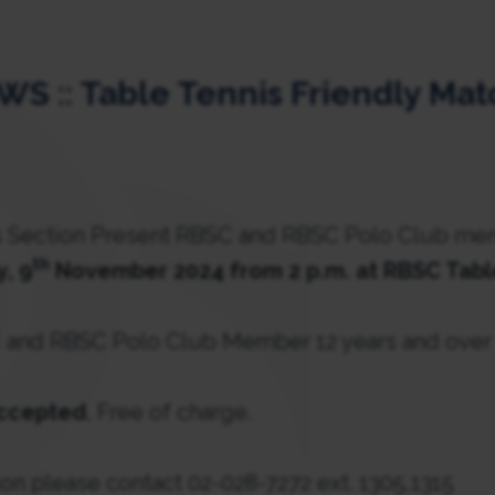
 :: Table Tennis Friendly Mat
s Section Present RBSC and RBSC Polo Club me
th
, 9
November 2024 from 2 p.m. at RBSC Table
 and RBSC Polo Club Member 12 years and over
accepted
, Free of charge.
on please contact 02-028-7272 ext. 1305,1315