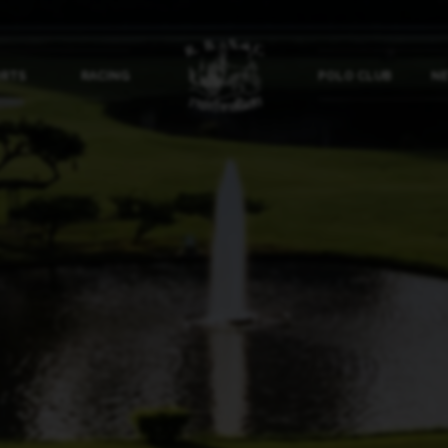
ORTS
RACING
POLO CLUB
NE