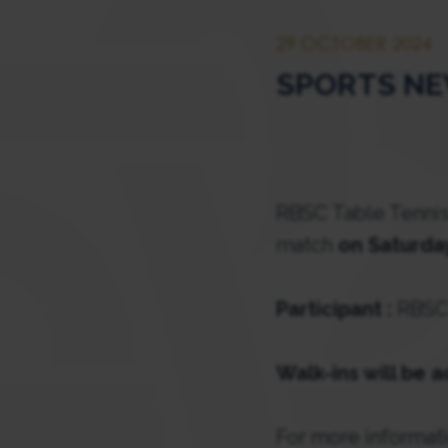
29 OCTOBER 2024
SPORTS NEWS
RBSC Table Tenni
match
on Saturday
Participant :
RBSC
Walk-ins will be 
For more informati