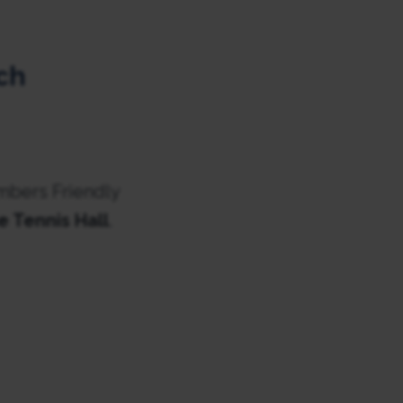
ch
mbers Friendly
 Tennis Hall
.