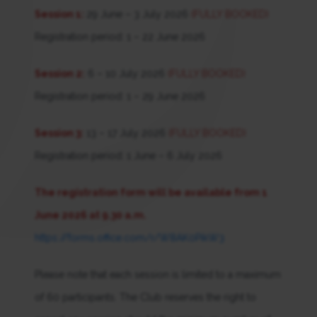
Session 1:
29 June – 3 July 2026
(FULLY BOOKED)
Registration period: 1 – 22 June 2026
Session 2:
6 – 10 July 2026
(FULLY BOOKED)
Registration period: 1 – 29 June 2026
Session 3:
13 – 17 July 2026
(FULLY BOOKED)
Registration period: 1 June – 6 July 2026
The registration form will be available from 1
June 2026 at 9.30 a.m.
https://forms.office.com/r/W8AK0PikW3
Please note that each session is limited to a maximum
of 60 participants. The Club reserves the right to