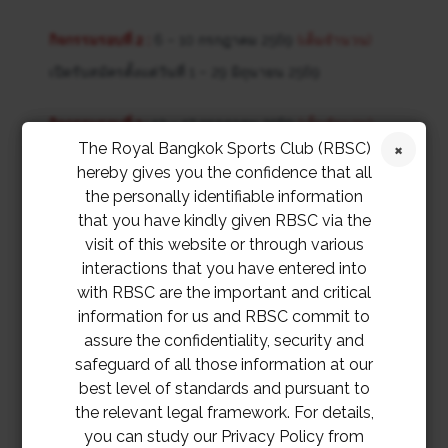
กิจกรรมรอบที่ 2 :
6 – 10 กรกฎาคม 2569
(เต็มจำนวน)
เปิดรับสมัครตั้งแต่วันที่ 1 – 29 มิถุนายน 2569
กิจกรรมรอบที่ 3 :
13 – 17 กรกฎาคม 2569
(เต็มจำนวน)
The Royal Bangkok Sports Club (RBSC)
เปิดรับสมัครตั้งแต่วันที่ 1 มิถุนายน – 6 กรกฎาคม 2569
hereby gives you the confidence that all
the personally identifiable information
แบบฟอร์มลงทะเบียนจะเปิดรับสมัครในวันที่ 1 มิถุนายน
that you have kindly given RBSC via the
2569 เวลา 09.30 น.
visit of this website or through various
interactions that you have entered into
https://forms.office.com/r/W8AK0PikW3
with RBSC are the important and critical
information for us and RBSC commit to
หมายเหตุ แต่ละรอบกิจกรรมรับสมัครสูงสุด 60 ท่าน หากผู้
assure the confidentiality, security and
สมัครไม่ครบตามที่กำหนด ทางสมาคมฯ ขอสงวนสิทธิ์ใน
safeguard of all those information at our
best level of standards and pursuant to
การยกเลิกกิจกรรมรอบดังกล่าว
the relevant legal framework. For details,
you can study our Privacy Policy from
สอบถามข้อมูลเพิ่มเติมกรุณาติดต่อแผนกกีฬาโปโลคลับ