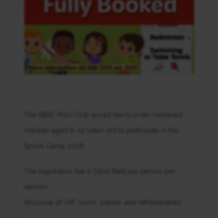
The RBSC Polo Club would like to invite members’
children aged 6–12 years old to participate in the
Sports Camp 2026.
The registration fee is 7,500 Baht per person per
session
(Inclusive of VAT, lunch, snacks, and refreshments)