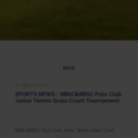
BACK
20 FEBRUARY 2025
SPORTS NEWS :: RBSC&RBSC Polo Club
Junior Tennis Grass Court Tournament
RBSC&RBSC Polo Club Junior Tennis Grass Court