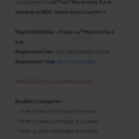
nd
rd
Tournament from
22
-23
March 2025, 8 a.m.
onwards at RBSC Tennis Grass Court#1-7
th
Registration Now – Friday, 14
March 2025, 5
p.m.
Registration Fee
: 800 baht/Category/Player
Registration Click
https://bit.ly/4i4Akhi
RBSC&RBSC Polo Club Members only.
Boy&Girl Categories :
– Under 8 years old (Singles & Doubles)
– Under 10 years old (Singles & Doubles)
– Under 12 years old (Singles & Doubles)