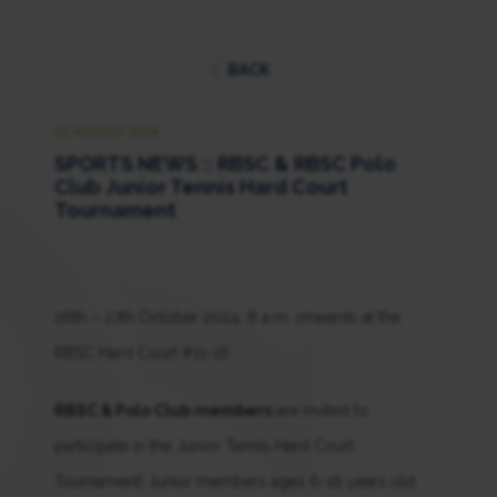
BACK
22 AUGUST 2024
SPORTS NEWS :: RBSC & RBSC Polo
Club Junior Tennis Hard Court
Tournament
26th – 27th October 2024, 8 a.m. onwards at the
RBSC Hard Court #11-16
RBSC & Polo Club members
are invited to
participate in the Junior Tennis Hard Court
Tournament! Junior members ages 6-16 years old