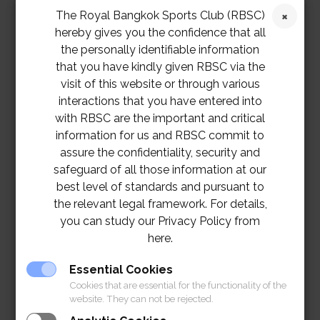
ค่าสมัคร 600 บาท ต่อประเภทการแข่งขัน
ลงทะเบียนโดย
The Royal Bangkok Sports Club (RBSC)
สแกนคิวอาร์โค้ดหรือคลิก
hereby gives you the confidence that all
the personally identifiable information
https://forms.office.com/r/V1mP0NJbxs
that you have kindly given RBSC via the
visit of this website or through various
สอบถามข้อมูลเพิ่มเติม ติดต่อ 02 028 7272 ต่อ 1305
interactions that you have entered into
with RBSC are the important and critical
information for us and RBSC commit to
assure the confidentiality, security and
safeguard of all those information at our
best level of standards and pursuant to
the relevant legal framework. For details,
you can study our Privacy Policy from
here.
Essential Cookies
Cookies that are essential for the functionality of the
website. They can not be rejected.