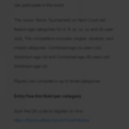
can participate in the event.
The Junior Tennis Tournament on Hard Court will
feature age categories for 6, 8, 10, 12, 14, and 16-year-
olds. The competition includes singles, doubles, and
mixed categories. Combined age 24 years old
(minimum age 10) and Combined age 28 years old
(minimum age 12).
Players can compete in up to three categories.
Entry Fee 600 Baht per category
Scan the QR code to register or click
https://forms.office.com/r/V1mP0NJbxs