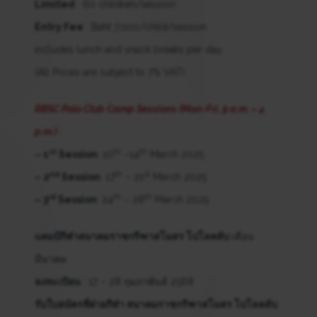
Limited
: 60 children/session
Entry Fee
: Baht 7,000/child/session
includes lunch and snack breaks per day.
(All Prices are subject to 7% VAT)
RBSC Polo Club Camp Sessions (Mon-Fri, 9 a.m. – 4
p.m.) :
st
th
th
– 1
Session
: 10
–14
March 2025
nd
th
st
– 2
Session
: 17
– 21
March 2025
rd
th
th
– 3
Session
: 24
– 28
March 2025
แคมป์กีฬาสมาคมราชกรีฑาสโมสร โปโลคลับ
เดือน
มีนาคม
ลงทะเบียน
: 17 – 28 กุมภาพันธ์ 2568
รับใบสมัครที่ฝ่ายกีฬา สมาคมราชกรีฑาสโมสร โปโลคลับ