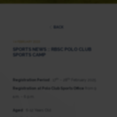
BACK
14 FEBRUARY 2025
SPORTS NEWS :: RBSC POLO CLUB
SPORTS CAMP
th
th
Registration Period
: 17
– 28
February 2025
Registration
at Polo Club Sports Office
from 9
a.m. – 6 p.m.
Aged
: 6-12 Years Old