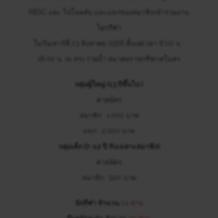
RBSC และ โปโลคลับ และแขกของสมาชิกเข้าร่วมงาน
ไตรกีฬา
ในวันเสาร์ที่ 23 สิงหาคม 2568 ตั้งแต่เวลา 8:00 น.-
18:00 น. ณ สระว่ายน้ำ สมาคมราชกรีฑาสโมสร
กลุ่มผู้ใหญ่ (13 ปีขึ้นไป )
ค่าสมัคร
สมาชิก : 1,000 บาท
แขก : 2,000 บาท
กลุ่มเด็ก (7-12 ปี รับเฉพาะสมาชิก)
ค่าสมัคร
สมาชิก : 500 บาท
นักกีฬา จำนวน
24 ท่าน