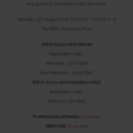
and guests to participate in this fun event!
rd
Saturday, 23
August 2025, 8:00 a.m. – 6:00 p.m. at
the RBSC Swimming Pool
Adult (13 yrs and above)
Registration Fees:
Members : 1,000 Baht
Non-Members : 2,000 Baht
Kid (7-12 yrs and members only)
Registration Fees:
Members: 500 Baht
Professional athletes
24 people
AMATURE
30 people