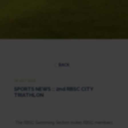
BACK
18 JULY 2025
SPORTS NEWS :: 2nd RBSC CITY
TRIATHLON
The RBSC Swimming Section invites RBSC members