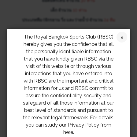
มือสมัครเล่น จำนวน
30 ท่าน
เด็ก จำนวน
10 ท่าน
ประเภททีม (จักรยาน วิ่ง และว่ายน้ำ) จำนวน
24 ทีม
The Royal Bangkok Sports Club (RBSC)
hereby gives you the confidence that all
สแกนคิวอาร์โค้ดหรือสมัครได้ที่
the personally identifiable information
https://www.ticketmelon.com/rbsc/rbsccity-
that you have kindly given RBSC via the
triathlon2025
visit of this website or through various
interactions that you have entered into
with RBSC are the important and critical
สมัครตั้งแต่วันนี้ ถึง วันศุกร์ที่ 15 สิงหาคม 2568 หรือ
information for us and RBSC commit to
จนกว่าจะเต็มจำนวน
assure the confidentiality, security and
safeguard of all those information at our
สอบถามข้อมูลเพิ่มเติม กรุณาติดต่อ 02 028 7272 ต่อ
best level of standards and pursuant to
1304, 1308, 1328.
the relevant legal framework. For details,
you can study our Privacy Policy from
here.