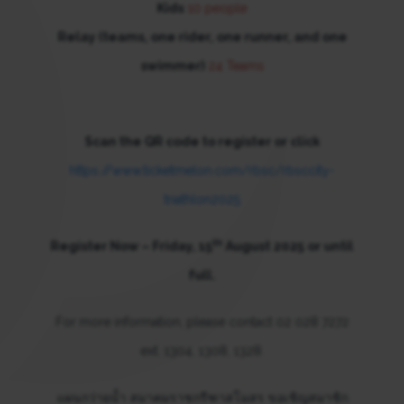
Kids
10 people
Relay (teams, one rider, one runner, and one
swimmer)
24 Teams
Scan the QR code to register or click
https://www.ticketmelon.com/rbsc/rbsccity-
triathlon2025
th
Register Now – Friday, 15
August 2025
or until
full.
For more information, please contact 02 028 7272
ext. 1304, 1308, 1328.
แผนกว่ายน้ำ สมาคมราชกรีฑาสโมสร ขอเชิญสมาชิก