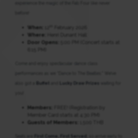
experience the magic of the Fab Four like never
before!
th
When:
12
February 2026
Where:
Henri Dunant Hall
Door Opens:
5:00 PM (Concert starts at
6:15 PM)
Come and enjoy spectacular dance class
performances as we “Dance to The Beatles.” We’ve
also got a
Buffet
and
Lucky Draw Prizes
waiting for
you!
Members:
FREE! (Registration by
Member Card starts at 4:30 PM)
Guests of Members:
1,500 THB
Seats are
First Come, First Served
, so arrive early to