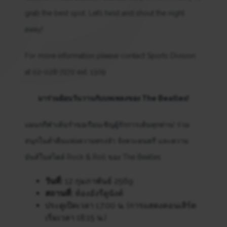
grab the best spot. Let’s twist and shout the night
away!
For more information please contact Sports Division
at 02-028-7272 ext. 1309
มาร่วมย้อนวันวานกับบทเพลงของ The Beatles!
แผนกกีฬาเต้นรำขอเรียนเชิญผู้รักการเต้นทุกท่าน! ร่วม
สนุกในค่ำคืนแห่งความทรงจำ จังหวะดนตรี และความ
มันส์ในสไตล์ Rock & Roll ของ The Beatles
วันที่:
12 กุมภาพันธ์ 2569
สถานที่:
ห้องอังรีดูนังต์
ประตูเปิดเวลา 17:00 น. (การแสดงคอนเสิร์ต
เริ่มเวลา 18:15 น.)