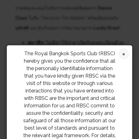
ร่วมชมและสนุกไปกับการแสดงสุดพิเศษจาก
Dance
Class
ในธีม “Dance to The Beatles” พร้อมอิ่มอร่อยกับ
บุฟเฟต์
และลุ้นรับของรางวัลมากมายจาก
Lucky Draw!
สมาชิก:
ไม่มีค่าใช้จ่าย (เปิดรับลงทะเบียนด้วย
บัตรสมาชิก ตั้งแต่เวลา 16:30 น.)
The Royal Bangkok Sports Club (RBSC)
แขกของสมาชิก:
ท่านละ 1,500 บาท
hereby gives you the confidence that all
the personally identifiable information
หมายเหตุ: ที่นั่งมีจำนวนจำกัด (First Come, First Served)
that you have kindly given RBSC via the
แนะนำให้มาก่อนเวลาเพื่อจับจองที่นั่งที่ดีที่สุด
visit of this website or through various
interactions that you have entered into
แล้วมา Twist and Shout ด้วยกันตลอดทั้งคืน!
with RBSC are the important and critical
information for us and RBSC commit to
assure the confidentiality, security and
safeguard of all those information at our
best level of standards and pursuant to
the relevant legal framework. For details,