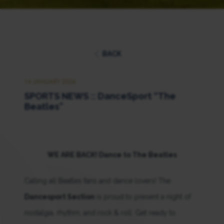
BACK
14 JANUARY 2026
SPORTS NEWS :: DanceSport “The
Beatles”
WE ARE BACK! Dance to The Beatles
Calling all Beatles fans and dance lovers! The
Dancesport Section
is proud to present a night of
nostalgia, rhythm, and rock & roll. Get ready to