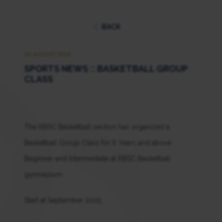
BACK
26 AUGUST 2025
SPORTS NEWS :: BASKETBALL GROUP
CLASS
The RBSC Basketball section has organized a
Basketball Group Class for 6 Years and above
Beginner and Intermediate at RBSC Basketball
gymnasium.
Start at September 2025