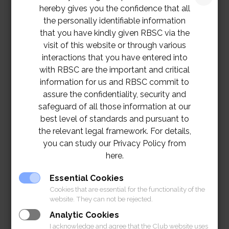
เฉพาะสมาชิกสมาคมราชกรีฑาสโมสรเท่านั้น
hereby gives you the confidence that all
the personally identifiable information
สอบถามข้อมูลเพิ่มเติมกรุณาติดต่อฝ่ายกีฬา 02-028-7272
that you have kindly given RBSC via the
ต่อ 1303
visit of this website or through various
interactions that you have entered into
with RBSC are the important and critical
information for us and RBSC commit to
assure the confidentiality, security and
safeguard of all those information at our
best level of standards and pursuant to
the relevant legal framework. For details,
you can study our Privacy Policy from
here.
Essential Cookies
Cookies that are essential for the functionality of the
website. They can not be rejected.
Analytic Cookies
I acknowledge and agree that the Club website uses