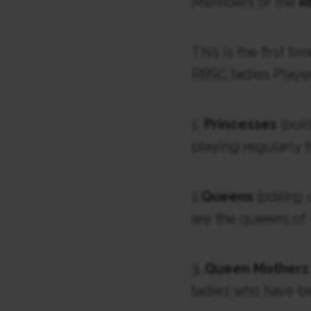
Members of the
R
This is the first t
RBSC ladies Player
1.
Princesses
(pair
playing regularly f
2.
Queens
(pairing
are the queens of 
3.
Queen Mothers
ladies who have be