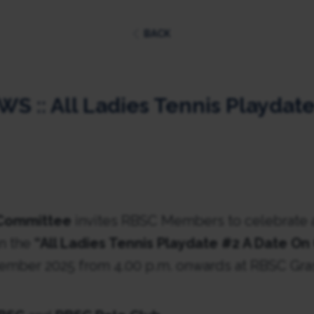
BACK
 :: All Ladies Tennis Playdate
-Committee
invites RBSC Members to celebrate 
in the
“All Ladies Tennis Playdate #2 A Date On
mber 2025 from 4.00 p.m. onwards at RBSC Gras