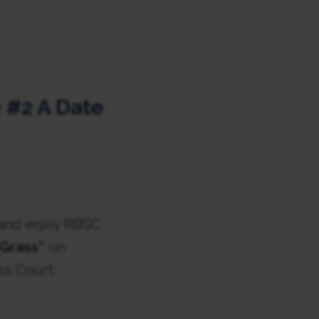
 #2 A Date
and enjoy RBSC
 Grass”
on
s Court.