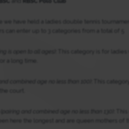
BSC
and
RBSC Polo Club
ime we have held a ladies double tennis tournamen
s can enter up to 3 categories from a total of 5
ing is open to all ages)
: This category is for ladi
or a long time.
 and combined age no less than 100)
: This categor
the court.
(pairing and combined age no less than 130)
: This
en here the longest and are queen mothers of t