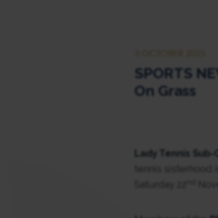
3 OCTOBER 2025
SPORTS NEWS
On Grass
Lady Tennis Sub
tennis sisterhood 
nd
Saturday 22
Nove