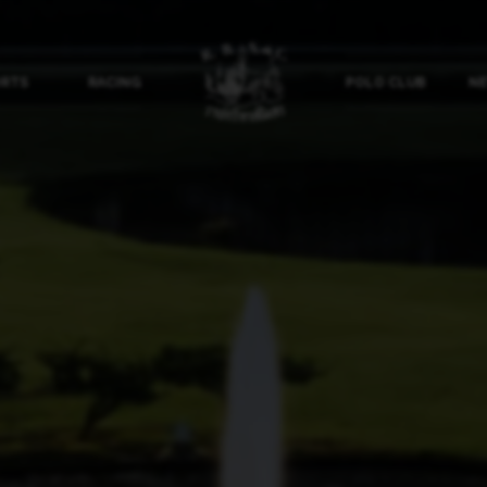
ORTS
RACING
POLO CLUB
NE