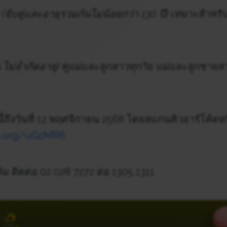
(จับคู่และอายุรวมกันไม่น้อยกว่า 130 ปี)
เหมาะสําหรับ
ัน ไม่จำกัดอายุ)
คู่แม่และลูกสาวทุกวัย แม่และลูกชายส
นี้ถึงวันที่ 12 พฤศจิกายน 2568 โดยสแกนคิวอาร์โค้ดห
sc.org/uGzMR6
ิม ติดต่อ 02 028 7272 ต่อ 1305,1311