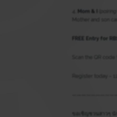
4.
Mom & I
(pairing
Mother and son can
FREE Entry for R
Scan the QR code t
Register today – 1
—————————
ขอเชิญชวนสาวๆ นัก