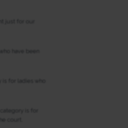
t just for our
es who have been
y is for ladies who
 category is for
he court.