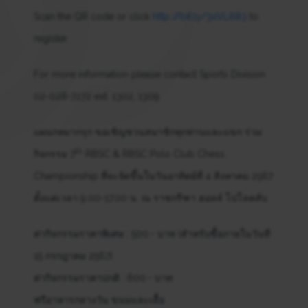
Scan the QR code or click
http://bit.ly/3xVL683
to
register
For more information please contact Sports Division
02-028-7272 ext. 1302, 1309
แผนกหมากรุก ขอเชิญชวนสมาชิกทุกท่านและแขก ร่วม
th
กิจกรรม 7
RBSC & RBSC Polo Club Chess
Championship ที่จะจัดขึ้นในวันอาทิตย์ที่ 4 สิงหาคม 2567
ตั้งแต่เวลา 9.00-17.00 น. ณ ราชกรีฑา ฮอลล์ โปโลคลับ
ค่ากิจกรรมราคาพิเศษ : 500.- บาท (สำหรับซื้อภายในวันที่
15 กรกฎาคม 2567)
ค่ากิจกรรมราคาปกติ : 600.- บาท
ฟรีอาหารกลางวัน ขนมและเสื้อ