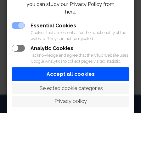
you can study our Privacy Policy from
here.
Essential Cookies
Cookies that are essential for the functionality of the
website. They can not be rejected.
Analytic Cookies
I acknowledge and agree that the Club website uses
Google Analytics to collect pages visited statistic.
Accept all cookies
 Selected cookie categories
Privacy policy
HOME
ABOUT
FACILITIES