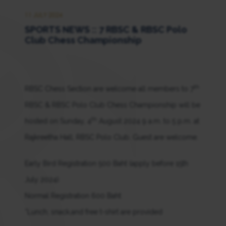
11 JULY 2024
SPORTS NEWS :: 7 RBSC & RBSC Polo
Club Chess Championship
th
RBSC Chess Section are welcome all members to 7
RBSC & RBSC Polo Club Chess Championship will be
th
hosted on Sunday, 4
August 2024 9 a.m. to 5 p.m. at
Rajkreetha Hall, RBSC Polo Club. Guest are welcome.
Early Bird Registration 500 Baht (apply before 15th
July 2024)
Normal Registration 600 Baht
*Lunch, snack,and free t-shirt are provided