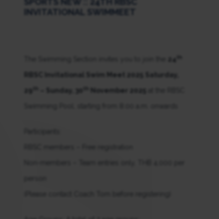
SPORTS NEW :: 24TH RBSC
INVITATIONAL SWIMMEET
th
The Swimming Section invites you to join the
24
RBSC Invitational Swim Meet 2025
Saturday,
th
th
29
– Sunday, 30
November 2025
at the RBSC
Swimming Pool, starting from 8:00 a.m. onwards
Participants:
RBSC members – Free registration
Non-members – Team entries only, THB 4,000 per
person
(Please contact Coach Tom before registering)