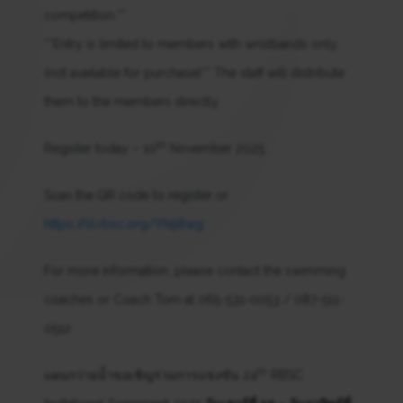
competition.**
**Entry is limited to members with wristbands only.
(not available for purchase)** The staff will distribute
them to the members directly.
th
Register today – 10
November 2025
Scan the QR code to register or
https://sl.rbsc.org/Yh98wg
For more information, please contact the swimming
coaches or Coach Tom at 065-531-0053 / 087-511-
0512
th
แผนกว่ายน้ำขอเชิญร่วมการแข่งขัน 24
RBSC