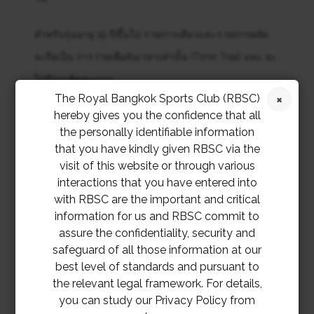
สำหรับรุ่นอายุ 19 ปีขึ้นไป รายการเดี่ยวและรายการผลัด
จะถือเป็น การว่ายเพื่อจับเวลาเท่านั้น (Time Trial) และ จะ
ไม่มีการคิดคะแนน
The Royal Bangkok Sports Club (RBSC)
hereby gives you the confidence that all
หากนักกีฬาว่ายได้ช้ากว่ามาตรฐานเวลาที่กำหนด
the personally identifiable information
(Qualifying Time) รายการนั้นจะถูกระบุว่าเป็น Exhibition
that you have kindly given RBSC via the
(ว่ายเพื่อแสดง / ไม่คิดคะแนน)
visit of this website or through various
interactions that you have entered into
**ในการแข่งขันสามารถเข้ารับชมได้เลย**
with RBSC are the important and critical
information for us and RBSC commit to
**งานเลี้ยงหลังจบงานรับเฉพาะเมมเบอร์ที่มีริชแบน
assure the confidentiality, security and
เท่านั้น(ไม่มีจำหน่าย)** สตาฟจะเป็นคนแจกจ่ายให้กับ
safeguard of all those information at our
เมมเบอร์เอง
best level of standards and pursuant to
the relevant legal framework. For details,
you can study our Privacy Policy from
ลงทะเบียนตั้งแต่วันนี้ถึงวันที่ 10 พฤศจิกายน 2568 โดย