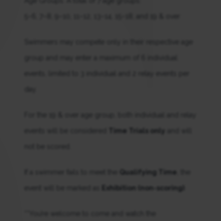
Age Groups: A total of 7 age groups:
5–6, 7–8, 9–10, 11–12, 13–14, 15–18, and 19 & over
Swimmers may compete only in their respective age
group and may enter a maximum of 6 individual
events, limited to 3 individual and 2 relay events per
day.
For the 19 & over age group, both individual and relay
events will be considered
Time Trials only
and will
not be scored.
If a swimmer fails to meet the
Qualifying Time
, the
event will be marked as
Exhibition (non-scoring)
.
**You’re welcome to come and watch the