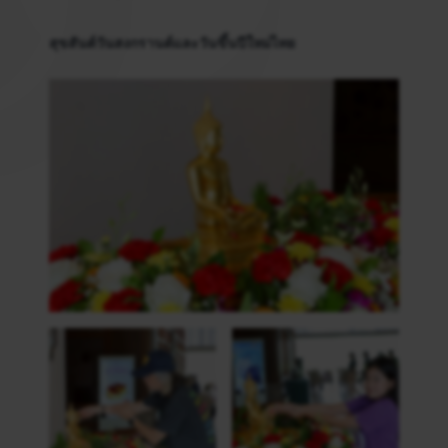
สุขสันต์วันสงกรานต์และวันขึ้นปีใหม่ไทย