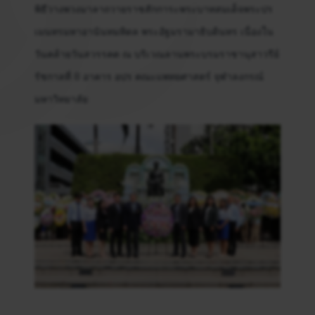
พิธีวางพวงมาลาถวายราชสักการะพระบาทสมเด็จพระปร
เมนทรมหาอานันทมหิดล พระอัฐมรามาธิบดินทร เนื่องใน
วันคล้ายวันสวรรคต ณ บริเวณลานพระบรมราชานุสาวรีย์
รัชกาลที่ 8 อาคาร อปร คณะแพทยศาสตร์ จุฬาลงกรณ์
มหาวิทยาลัย