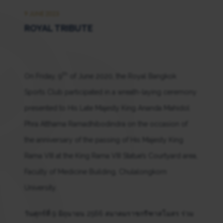
9 JUNE 2023
ROYAL TRIBUTE
th
On Friday, 9
of June 2020, the Royal Bangkok
Sports Club participated in a wreath-laying ceremony
presented to His Late Majesty King Ananda Mahidol
Phra Atthama Ramadhibodindra on the occasion of
the anniversary of the passing of His Majesty King
Rama VIII at the King Rama VIII Statue’s Courtyard area,
Faculty of Medicine Building, Chulalongkorn
University.
วันศุกร์ที่ 9 มิถุนายน 2566 สมาคมราชกรีฑาสโมสร ร่วม