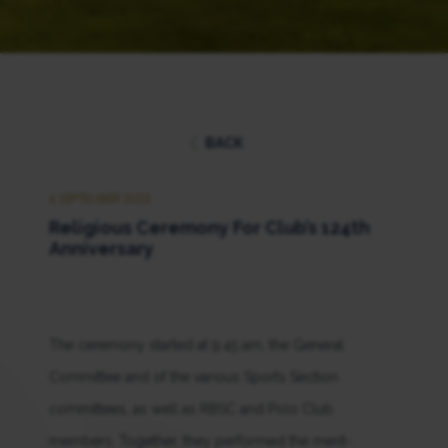
BACK
6 SEPTEMBER 2025
Religious Ceremony For Club’s 124th
Anniversary
The ceremony started at 9:45 am, the General
Committee and of the various Sports Section
committees, as well as RBSC and Polo Club
members. Together, they performed the merit-