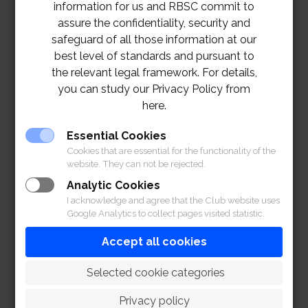
information for us and RBSC commit to
assure the confidentiality, security and
safeguard of all those information at our
best level of standards and pursuant to
the relevant legal framework. For details,
you can study our Privacy Policy from
here.
Essential Cookies
Cookies that are essential for the functionality of the
website. They can not be rejected.
Analytic Cookies
I acknowledge and agree that the Club website uses
Google Analytics to collect pages visited statistic.
Accept all cookies
 Selected cookie categories
Privacy policy