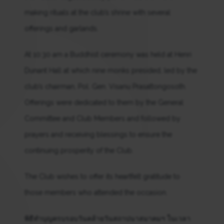
making rituals at the club’s shrine with several
offerings and garlands.
At 10:30 am a Buddhist ceremony was held at Henri
Dunant Hall at which nine monks presided, led by the
club’s chairman, Pol. Gen. Visanu Prasattongosoth.
Offerings were dedicated to them by the General
Committee and Club Members and followed by
prayers and receiving blessings to ensure the
continuing prosperity of the Club.
The Club wishes to offer its heartfelt gratitude to
those members who attended the occasion.
พิธีทำบุญครบรอบวันคล้ายวันสถาปนาสมาคมฯ ในเวลา