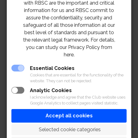
with RBSC are the important and critical
information for us and RBSC commit to
assure the confidentiality, security and
safeguard of all those information at our
best level of standards and pursuant to
the relevant legal framework. For details,
you can study our Privacy Policy from
here.
Essential Cookies
Cookies that are essential for the functionality of the
website. They can not be rejected.
Analytic Cookies
I acknowledge and agree that the Club website uses
Google Analytics to collect pages visited statistic.
Accept all cookies
 Selected cookie categories