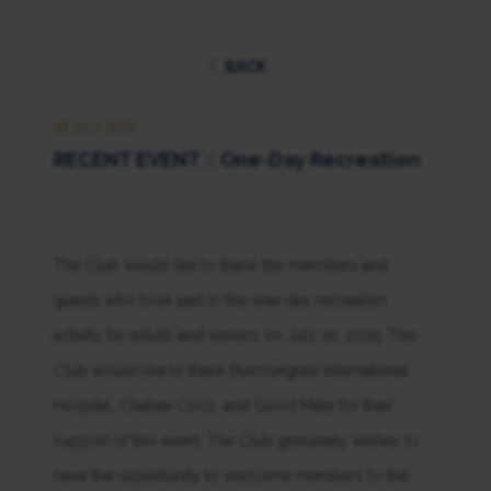
BACK
28 JULY 2025
RECENT EVENT :: One-Day Recreation
The Club would like to thank the members and
guests who took part in the one-day recreation
activity for adults and seniors on July 25, 2025. The
Club would like to thank Bumrungrad International
Hospital, Chabaa Coco, and Good Mate for their
support of this event. The Club genuinely wishes to
have the opportunity to welcome members to the