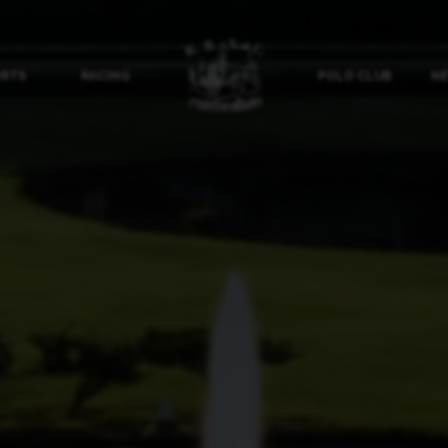
ORTS
RACING
POLO CLUB
NE