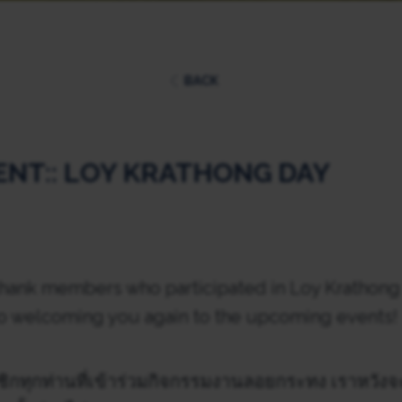
BACK
ENT:: LOY KRATHONG DAY
thank members who participated in Loy Krathong
o welcoming you again to the upcoming events!
ทุกท่านที่เข้าร่วมกิจกรรมงานลอยกระทง เราหวังจะ