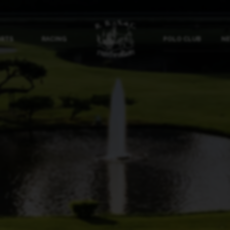
ORTS
RACING
POLO CLUB
NE