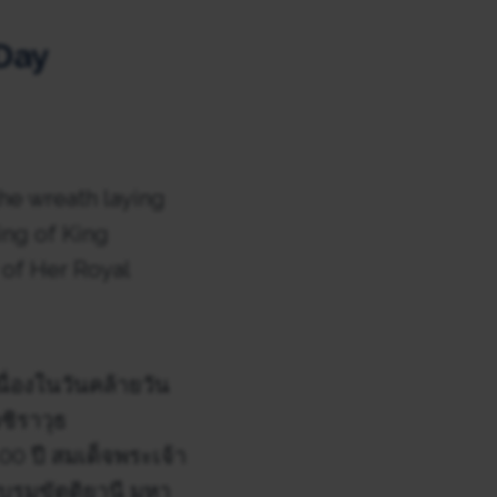
Day
he wreath laying
ng of King
 of Her Royal
่องในวันคล้ายวัน
ิราวุธ
00 ปี สมเด็จพระเจ้า
บรมขัตติยานี มหา