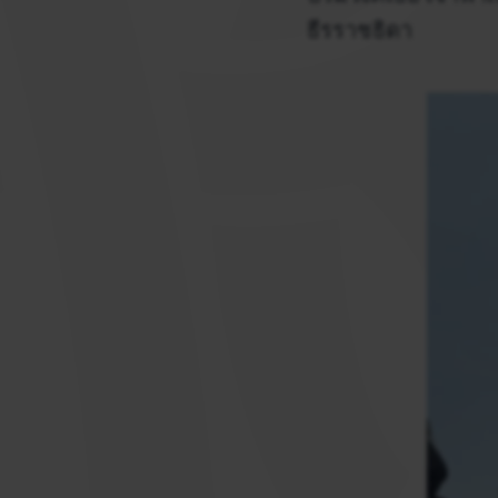
ธีรราชธิดา