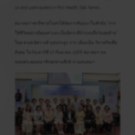
us and participated in this Health Talk Series.
สมาคมราชกรีฑาสโมสรได้จัดการสัมมนาในหัวข้อ “การ
ใช้ชีวิตอย่างมีคุณค่าและเป็นอิสระที่บ้านจนถึงวันสุดท้าย”
โดย ศ.นพ.อิศรางค์ นุชประยูร จาก เยือนเย็น วิสาหกิจเพื่อ
สังคม ในวันเสาร์ที่ 27 กันยายน 2568 สมาคมฯ ขอ
ขอบพระคุณสมาชิกทุกท่านที่เข้าร่วมสนทนา