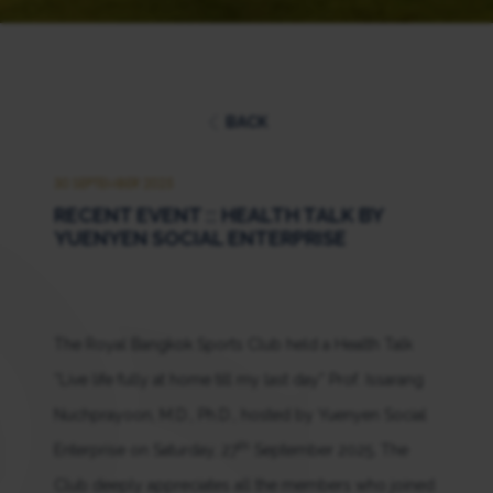
BACK
30 SEPTEMBER 2025
RECENT EVENT :: HEALTH TALK BY
YUENYEN SOCIAL ENTERPRISE
The Royal Bangkok Sports Club held a Health Talk
“Live life fully at home till my last day” Prof. Issarang
Nuchprayoon, M.D., Ph.D., hosted by Yuenyen Social
th
Enterprise on Saturday, 27
September 2025. The
Club deeply appreciates all the members who joined