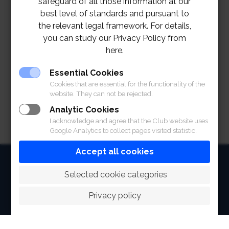
safeguard of all those information at our
best level of standards and pursuant to
the relevant legal framework. For details,
you can study our Privacy Policy from
here.
Essential Cookies
Cookies that are essential for the functionality of the
website. They can not be rejected.
Analytic Cookies
I acknowledge and agree that the Club website uses
Google Analytics to collect pages visited statistic.
Accept all cookies
HOME
 Selected cookie categories
ABOUT
Privacy policy
FACILITIES
SPORTS