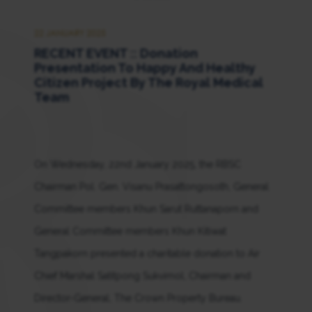
22 JANUARY 2025
RECENT EVENT :: Donation
Presentation To Happy And Healthy
Citizen Project By The Royal Medical
Team
On Wednesday, 22nd January 2025, the RBSC
Chairman Pol. Gen. Visanu Prasattongosoth, General
Committee members Khun Sarut Ruttanaporn and
General Committee members Khun Kitiwat
Tangpakorn presented a charitable donation to Air
Chief Marshal Satitpong Sukvimol, Chairman and
Director-General, The Crown Property Bureau.