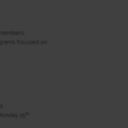
g members.
ograms focused on
d.
th
 Monday 25