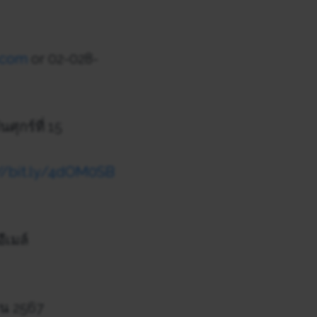
.com
or 02-028-
นศุกร์ที่ 15
://bit.ly/4dOM0SB
ีเมล์
ยน 2567