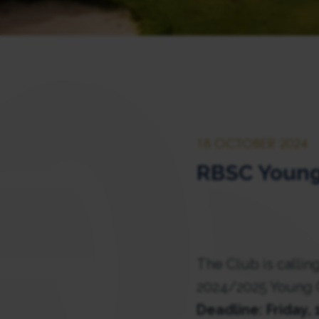
18 OCTOBER 2024
RBSC Young
The Club is callin
2024/2025 Young 
Deadline: Friday, 