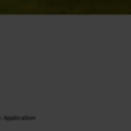
rm
Application