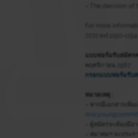
– The decision of 
For more informat
7272 ext.1150-1154
แบบฟอร์มรับสมัค
พฤศจิกายน 2567
กรอกแบบฟอร์มรับ
หมายเหตุ :
– หากมีเอกสารเพิ่มเ
rbscyoungcommit
– ผู้สมัครจะต้องมีอา
– สมาคมฯ จะประกาศ