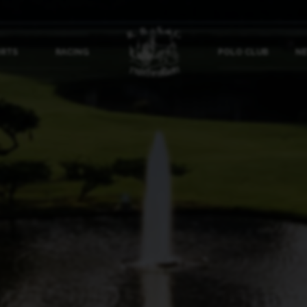
ORTS
RACING
POLO CLUB
NE