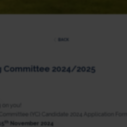
BACK
 Committee 2024/2025
g on you!
Committee (YC) Candidate 2024 Application Fo
th
15
November 2024