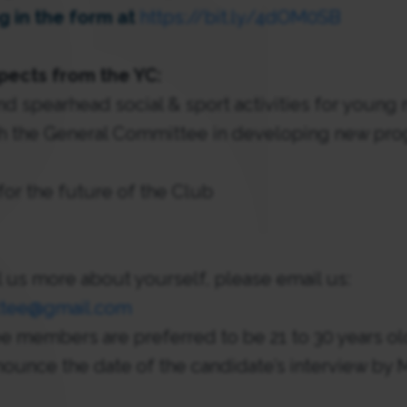
ng in the form at
https://bit.ly/4dOM0SB
pects from the YC:
nd spearhead social & sport activities for youn
th the General Committee in developing new pr
or the future of the Club
ll us more about yourself, please email us:
tee@gmail.com
 members are preferred to be 21 to 30 years ol
nounce the date of the candidate’s interview by