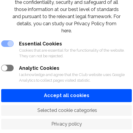
the confidentiality, security and safeguard of all
those information at our best level of standards
and pursuant to the relevant legal framework. For
details, you can study our Privacy Policy from
here.
Essential Cookies
Cookies that are essential for the functionality of the website.
They can not be rejected.
Analytic Cookies
I acknowledge and agree that the Club website uses Google
Analytics to collect pages visited statistic.
Accept all cookies
 Selected cookie categories
Privacy policy