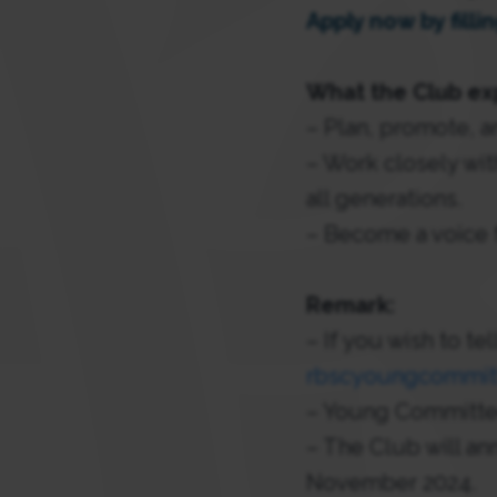
Apply now by filli
What the Club ex
– Plan, promote, a
– Work closely wi
all generations.
– Become a voice f
Remark:
– If you wish to te
rbscyoungcommit
– Young Committee
– The Club will an
November 2024.