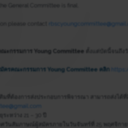
the General Committee is final.
ion please contact
rbscyoungcommittee@gmail
รคณะกรรมการ Young Committee
ตั้งแต่บัดนี้จนถึงวั
สมัครคณะกรรมการ Young Committee
คลิก
https
ติมที่ต้องการส่งประกอบการพิจารณา สามารถส่งได้ที่อ
tee@gmail.com
ยุระหว่าง 21 – 30 ปี
วันสัมภาษณ์ผู้สมัครภายในวันจันทร์ที่ 25 พฤศจิกา