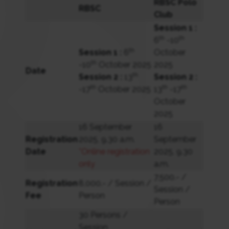
RBSC Polo
RBSC
Club
Session 1 :
th
th
6
-10
th
Session 1 :
6
October
th
-10
October 2025
2025
Date
th
Session 2 :
13
Session 2 :
th
th
th
-17
October 2025
13
-17
October
2025
16 September
16
Registration
2025, 9.30 a.m.
September
Date
*Online registration
2025, 9.30
only
a.m.
7,500.- /
Registration
8,000.- / Session /
Session /
Fee
Person
Person
30 Persons /
Session