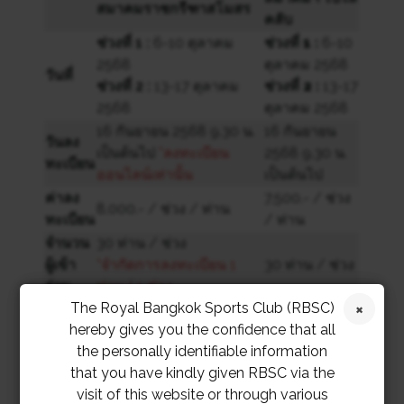
สมาคมราชกรีฑาสโมสร
คลับ
ช่วงที่ 1 :
6-10 ตุลาคม
ช่วงที่ 1 :
6-10
2568
ตุลาคม 2568
วันที่
ช่วงที่
2 :
13-17 ตุลาคม
ช่วงที่
2 :
13-17
2568
ตุลาคม 2568
16 กันยายน 2568 9.30 น.
16 กันยายน
วันลง
เป็นต้นไป
*ลงทะเบียน
2568 9.30 น.
ทะเบียน
ออนไลน์เท่านั้น
เป็นต้นไป
ค่าลง
7,500.- / ช่วง
8,000.- / ช่วง / ท่าน
ทะเบียน
/ ท่าน
จำนวน
30 ท่าน / ช่วง
ผู้เข้า
*จำกัดการลงทะเบียน 1
30 ท่าน / ช่วง
ร่วม
ท่าน/ 1 ช่วง
The Royal Bangkok Sports Club (RBSC)
อายุ
6-12 ปี
6-12 ปี
hereby gives you the confidence that all
the personally identifiable information
ติดตามรายละเอียดเพิ่มเติมเร็วๆนี้
that you have kindly given RBSC via the
visit of this website or through various
สอบถามข้อมูลเพิ่มเติมกรุณาติดต่อ