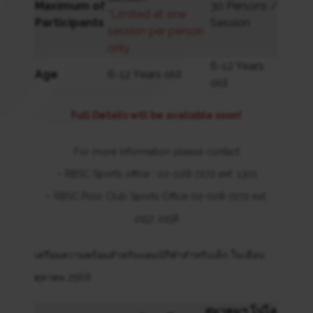
Maximum of
30 Persons /
*Limited at one
Participants
Session
session per person
only
6-12 Years
Age
6-12 Years old
old
Full Details will be avaliable soon!
For more information please contact
– RBSC Sports office : 02-028-7272 ext .1301
– RBSC Polo Club Sports Office 02-028-7272 ext.
2157, 2158
เตรียมความพร้อมสำหรับแคมป์กีฬาสำหรับเด็ก ในเดือน
ตุลาคม 2568
สมาคมฯ โปโล