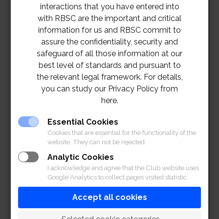
interactions that you have entered into
ฝ่ายกีฬา สมาคมราชกรีฑาสโมสร 02-028-7272 ต่อ 1301
with RBSC are the important and critical
ฝ่ายกีฬา สมาคมราชกรีฑาสโมสร โปโลคลับ 02-028-
information for us and RBSC commit to
assure the confidentiality, security and
7272 ต่อ 2157, 2158
safeguard of all those information at our
best level of standards and pursuant to
the relevant legal framework. For details,
you can study our Privacy Policy from
here.
Essential Cookies
Cookies that are essential for the functionality of the
website. They can not be rejected.
Analytic Cookies
I acknowledge and agree that the Club website uses
Google Analytics to collect pages visited statistic.
Accept all cookies