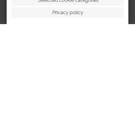
 Selected cookie categories
Privacy policy
HOME
ABOUT
FACILITIES
SPORTS
RACING
POLO CLUB