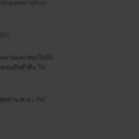
nticipated return
RBSC
าร่วมงานและสนุกไปกับ
ายจนถึงค่ำคืน ใน
ุกท่าน ทาง LINE