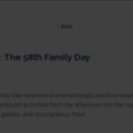
BACK
:: The 58th Family Day
Family Day received overwhelmingly positive res
njoyed activities from the afternoon into the nig
s, games, and scrumptious food.