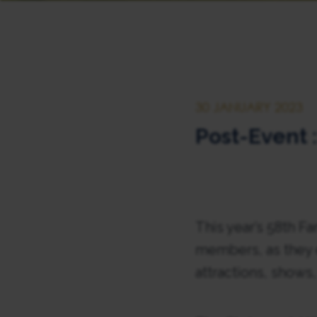
30 JANUARY 2023
Post-Event 
This year’s 58th 
members, as they e
attractions, show