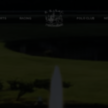
ORTS
RACING
POLO CLUB
NE