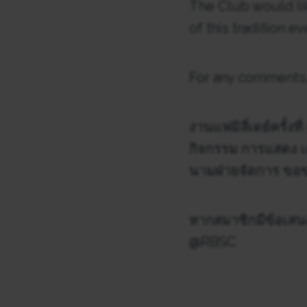
The Club would lik
of this tradition ev
For any comments,
งานแฟมิลี่เดย์ครั้ง
กิจกรรม การแสดง เค
นามฝ่ายจัดการ ขอข
หากสมาชิกมีข้อเสน
@RBSC