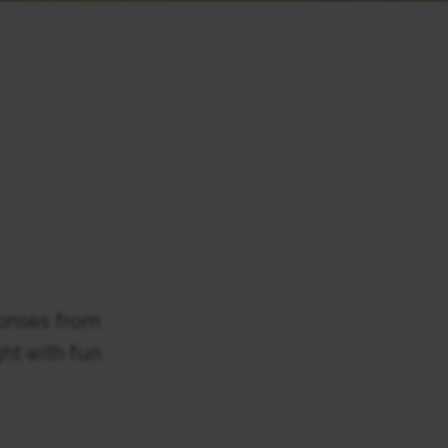
ponses from
ht with fun