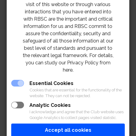
visit of this website or through various
interactions that you have entered into
with RBSC are the important and critical
information for us and RBSC commit to
assure the confidentiality, security and
safeguard of all those information at our
best level of standards and pursuant to
the relevant legal framework. For details,
you can study our Privacy Policy from
here.
Essential Cookies
Cookies that are essential for the functionality of the
website. They can not be rejected.
Analytic Cookies
I acknowledge and agree that the Club website uses
Google Analytics to collect pages visited statistic.
Accept all cookies