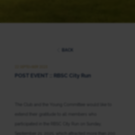
BACK
22 SEPTEMBER 2025
POST EVENT :: RBSC City Run
The Club and the Young Committee would like to
extend their gratitude to all members who
participated in the RBSC City Run on Sunday,
September 21, 2025, which attracted more than 200