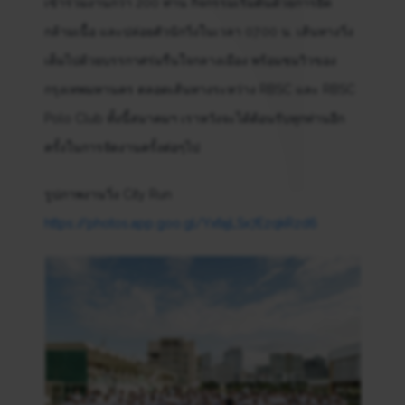
เข้าร่วมงานกว่า 200 ท่าน กิจกรรมเริ่มต้นด้วยการยืด
กล้ามเนื้อ และปล่อยตัวนักวิ่งในเวลา 07.00 น. เส้นทางวิ่ง
เต็มไปด้วยบรรกาศร่มรื่นใจกลางเมือง พร้อมชมวิวของ
กรุงเทพมหานคร ตลอดเส้นทางระหว่าง RBSC และ RBSC
Polo Club ทั้งนี้สมาคมฯ เราหวังจะได้ต้อนรับทุกท่านอีก
ครั้งในการจัดงานครั้งต่อๆไป
รูปภาพงานวิ่ง City Run
https://photos.app.goo.gl/YxfajLSx7EzqkRzd6