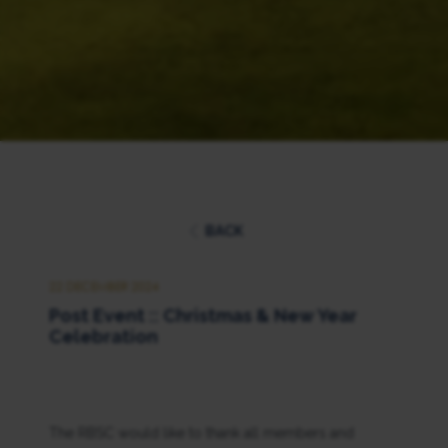
BACK
22 DECEMBER 2024
Post Event :: Christmas & New Year
Celebration
The RBSC would like to thank all members and