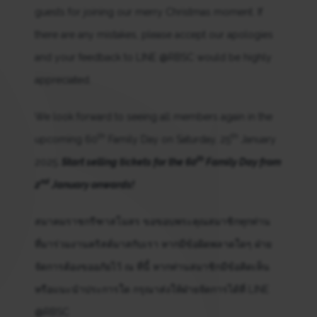
guests for joining our merry Christmas moment. If
there are any mistakes, please accept our apologies
and your feedback to LINE @RBSC would be highly
appreciated.
We look forward to seeing all members again in the
th
th
upcoming 60
Family Day on Saturday, 25
January
th
2025.
Start selling tickets for the 60
Family Day from
nd
2
January onwards!
สมาคมราชกรีฑาสโมสร ขอขอบพระคุณสมาชิกทุกท่าน
ที่มาร่วมงานคริสต์มาสกับเรา หากมีข้อผิดพลาดใดๆ ฝ่าย
จัดการต้องขออภัยไว้ ณ ที่นี้ หากท่านสมาชิกมีข้อคิดเห็น
หรือแนะนำประการใด กรุณาส่งให้ฝ่ายจัดการได้ที่ LINE
@RBSC