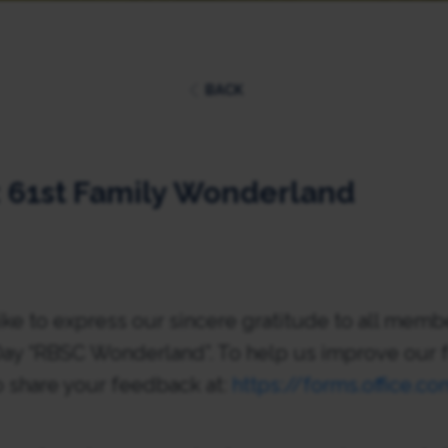
BACK
:: 61st Family Wonderland
e to express our sincere gratitude to all membe
Day “RBSC Wonderland”. To help us improve our 
to share your feedback at:
https://forms.office.