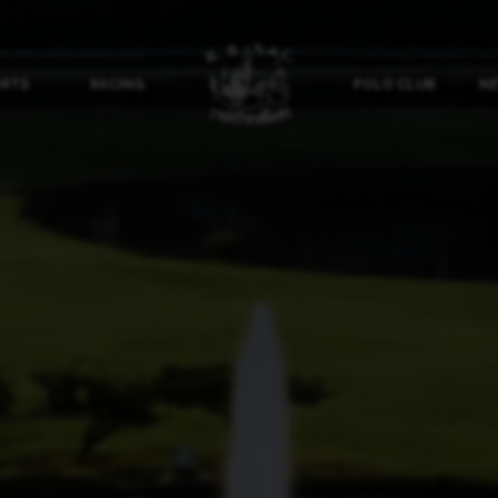
ORTS
RACING
POLO CLUB
NE