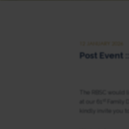
12 JANUARY 2026
Post Event 
The RBSC would lik
st
at our 61
Family 
kindly invite you 