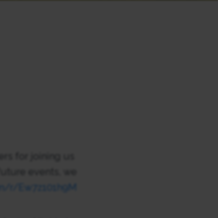
rs for joining us
future events, we
com/r/Ew7z101h9M