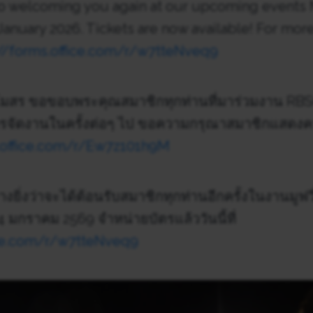
o welcoming you again at our upcoming events 
anuary 2026. Tickets are now available! For more
://forms.office.com/r/w7tteNveq9
ร ขอขอบพระคุณสมาชิกทุกท่านที่มาร่วมงาน RBSC F
ารจัดงานในครั้งต่อๆ ไป ขอความกรุณาสมาชิกแสดงค
.office.com/r/Ew7z101h9M
งยิ่งว่าจะได้ต้อนรับสมาชิกทุกท่านอีกครั้งในงานมูฟวี
4 มกราคม 2569 จำหน่ายบัตรแล้ววันนี้ที่
ice.com/r/w7tteNveq9