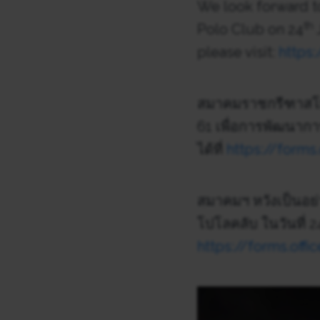
We look forward t
th
Polo Club on 24
J
please visit:
https
สมาคมราชกรีฑาสโมส
61 เพื่อการพัฒนาก
ได้ที่
https://forms
สมาคมฯ หวังเป็นอย่า
โปโลคลับ ในวันที่ 2
https://forms.off