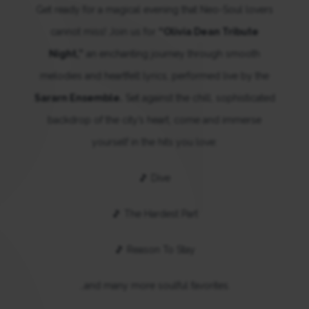
Get ready for a magical evening that Neo-Soul lovers
cannot miss! Join us for
“Olivia Dean Tribute
Night,”
an enchanting journey through smooth
melodies and heartfelt lyrics, performed live by the
Sararn Ensemble.
Set against the chill, sophisticated
backdrop of the city’s heart, come and immerse
yourself in the hits you love:
🎵 Dive
🎵 The Hardest Part
🎵 Reason To Stay
…and many more soulful favorites.