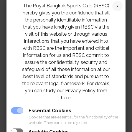
The Royal Bangkok Sports Club (RBSC)
⏰
เวลา 19:30 น. – 22:00 น.
hereby gives you the confidence that all
the personally identifiable information
📍
Air Bar, Polo Club (RBSC)
that you have kindly given RBSC via the
visit of this website or through various
มาเปลี่ยนคืนวันเสาร์ของคุณให้กลายเป็นความทรงจำที่ไม่
interactions that you have entered into
with RBSC are the important and critical
อาจลืมเลือน 🥂
information for us and RBSC commit to
assure the confidentiality, security and
เงื่อนไขการสำรองโต๊ะ:
สั่ง Set Menu จากห้องอาหารสี
safeguard of all those information at our
ฟ้า ราคา 2,200 บาท ต่อ 1 โต๊ะ
best level of standards and pursuant to
the relevant legal framework. For details,
you can study our Privacy Policy from
here.
Essential Cookies
Cookies that are essential for the functionality of the
website. They can not be rejected.
Analytic Cookies