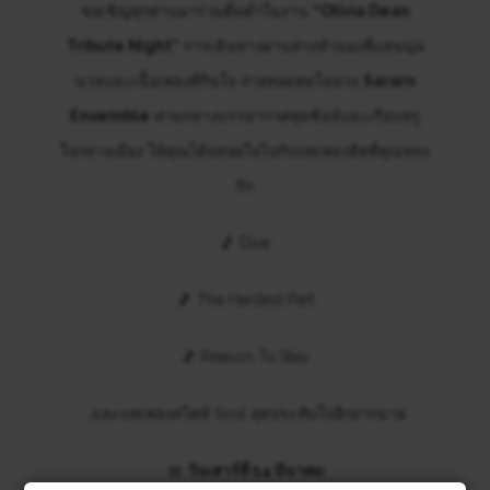
ขอเชิญทุกท่านมาร่วมดื่มด่ำในงาน
“Olivia Dean
Tribute Night”
การเดินทางผ่านท่วงทำนองที่แสนนุ่ม
นวลและเนื้อเพลงที่กินใจ ถ่ายทอดสดโดยวง
Sararn
Ensemble
ท่ามกลางบรรยากาศสุดชิลล์และเรียบหรู
ใจกลางเมือง ให้คุณได้ปล่อยใจไปกับบทเพลงฮิตที่คุณหลง
รัก:
🎵 Dive
🎵 The Hardest Part
🎵 Reason To Stay
…และบทเพลงสไตล์ Soul สุดประทับใจอีกมากมาย
📅
วันเสาร์ที่ 14 มีนาคม