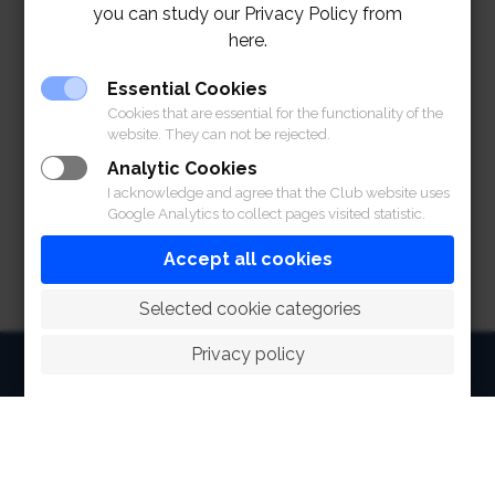
you can study our Privacy Policy from
here.
Essential Cookies
Cookies that are essential for the functionality of the
website. They can not be rejected.
Analytic Cookies
I acknowledge and agree that the Club website uses
Google Analytics to collect pages visited statistic.
Accept all cookies
 Selected cookie categories
Privacy policy
HOME
ABOUT
FACILITIES