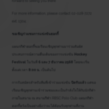
forward to seeing you there.
For more information, please contact 02-028-7272
ext. 1304.
ขอเชิญร่วมชมการแข่งขันฮอกกี้
แผนกกีฬาฮอกกี้ขอเรียนเชิญทุกท่านมาร่วมสัมผัส
ประสบการณ์ความตื่นเต้นของการแข่งขัน
Hockey
Festival
ในวันที่
6 และ 7 ธันวาคม 2568
โดยจะเริ่ม
ตั้งแต่เวลา
8:00 น.
เป็นต้นไป
การรับสมัครสำหรับทีมที่เข้าร่วมแข่งขัน
ปิดรับแล้ว
แต่ขอ
เรียนเชิญทุกท่านเข้าร่วมชมและเป็นกำลังใจให้กับนักกีฬา
ภายในสนาม ณ สนามกีฬา RBSC Polo Club แผนกกีฬา
ฮอกกี้หวังเป็นอย่างยิ่งว่าจะได้ต้อนรับทุกท่านที่งาน