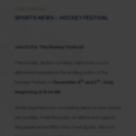
3 DECEMBER 2025
SPORTS NEWS :: HOCKEY FESTIVAL
Join Us For The Hockey Festival!
The Hockey Section cordially welcomes you to
attend and experience the exciting action of the
th
th
Hockey Festival on
December 6
and 7
, 2025,
beginning at 8:00 AM.
While registration for competing teams is now closed
we cordially invite the public to attend and support
the players at the RBSC Polo Field Sports. We look