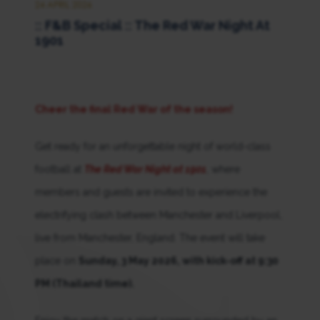
24 APRIL 2026
:: F&B Special :: The Red War Night At
1901
Cheer the final Red War of the season!
Get ready for an unforgettable night of world-class
football at
The Red War Night at 1901
, where
members and guests are invited to experience the
electrifying clash between Manchester and Liverpool,
live from Manchester, England. The event will take
place on
Sunday, 3 May 2026, with kick-off at 9:30
PM (Thailand time).