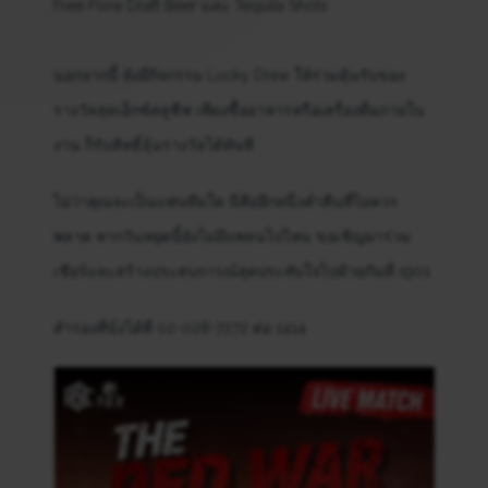
Free Flow Draft Beer และ Tequila Shots
นอกจากนี้ ยังมีกิจกรรม Lucky Draw ให้ร่วมลุ้นรับของ
รางวัลสุดเอ็กซ์คลูซีฟ เพียงซื้ออาหารหรือเครื่องดื่มภายใน
งาน ก็รับสิทธิ์ลุ้นรางวัลได้ทันที
ไม่ว่าคุณจะเป็นแฟนทีมใด นี่คืออีกหนึ่งค่ำคืนที่ไม่ควร
พลาด หากวันหยุดนี้ยังไม่มีแพลนไปไหน ขอเชิญมาร่วม
เชียร์และสร้างประสบการณ์สุดประทับใจไปด้วยกันที่ 1901
สำรองที่นั่งได้ที่ 02-028-7272 ต่อ 1414