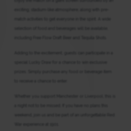
Enjoy the match on a giant screen surrounded by an
exciting, stadium-like atmosphere, along with pre-
match activities to get everyone in the spirit. A wide
selection of food and beverages will be available,
including Free Flow Draft Beer and Tequila Shots.
Adding to the excitement, guests can participate in a
special Lucky Draw for a chance to win exclusive
prizes. Simply purchase any food or beverage item
to receive a chance to enter.
Whether you support Manchester or Liverpool, this is
a night not to be missed. If you have no plans this
weekend, join us and be part of an unforgettable Red
War experience at 1901.