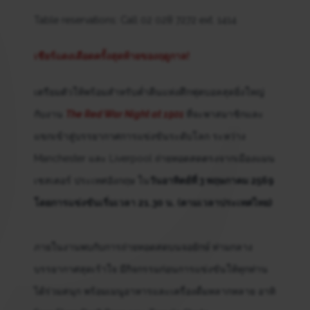
Table reservations: Call 02 028 7272 ext. 1414
เชียร์แดงเดือดครั้งสุดท้ายของฤดูกาล!
เตรียมตัวให้พร้อมสำหรับค่ำคืนแห่งศึกฟุตบอลสุดยิ่งใหญ่
กับงาน
The Red War Night at 1901
ที่จะพาสมาชิกและ
แขกเข้าสู่บรรยากาศการแข่งขันระดับโลก ระหว่าง
Manchester และ Liverpool ถ่ายทอดสดตรงจากเมืองแมน
เชสเตอร์ ประเทศอังกฤษ ใน
วันอาทิตย์ที่ 3 พฤษภาคม 2569
โดยการแข่งขันเริ่มเวลา 21.30 น. (ตามเวลาประเทศไทย)
ภายในงานพบกับการถ่ายทอดสดบนจอยักษ์ ท่ามกลาง
บรรยากาศสุดเร้าใจ มีกิจกรรมก่อนการแข่งขันให้ทุกท่าน
ได้ร่วมสนุก พร้อมเมนูอาหารและเครื่องดื่มหลากหลาย อาทิ