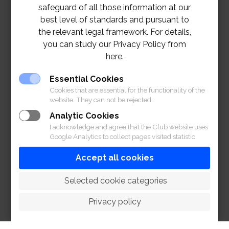
safeguard of all those information at our
best level of standards and pursuant to
the relevant legal framework. For details,
you can study our Privacy Policy from
here.
Essential Cookies
Cookies that are essential for the functionality of the
website. They can not be rejected.
Analytic Cookies
I acknowledge and agree that the Club website uses
Google Analytics to collect pages visited statistic.
Accept all cookies
 Selected cookie categories
Privacy policy