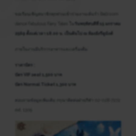
ขอเรียนเชิญสมาชิกทุกท่านเข้าร่วมงานเต้นรำ Ballroom
dance Fabulous Fairy Tales ใน
วันพฤหัสบดีที่ 15 มกราคม
2569 ตั้งแต่เวลา 18.00 น. เป็นต้นไป ณ ห้องอังรีดูนังต์
ภายในงานมีบริการอาหารและเครื่องดื่ม
ราคาบัตร :
บัตร VIP seat 1,500 บาท
บัตร Normal Ticket 1,300 บาท
สอบถามข้อมูลเพิ่มเติม กรุณาติดต่อฝ่ายกีฬา 02-028-7272
ext. 1309