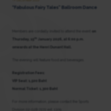
19 DECEMBER 2025
“Fabulous Fairy Tales” Ballroom Dance
Members are cordially invited to attend the event
on
th
Thursday, 15
January 2026, at 6:00 p.m.
onwards at the Henri Dunant Hall.
The evening will feature food and beverages.
Registration Fees:
VIP Seat: 1,500 Baht
Normal Ticket: 1,300 Baht
For more information, please contact the Sports
Division 02-028-7272 ext. 1309