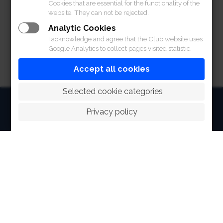
Cookies that are essential for the functionality of the
website. They can not be rejected.
Analytic Cookies
I acknowledge and agree that the Club website uses
Google Analytics to collect pages visited statistic.
Accept all cookies
 Selected cookie categories
HOME
Privacy policy
ABOUT
FACILITIES
SPORTS
RACING
POLO CLUB