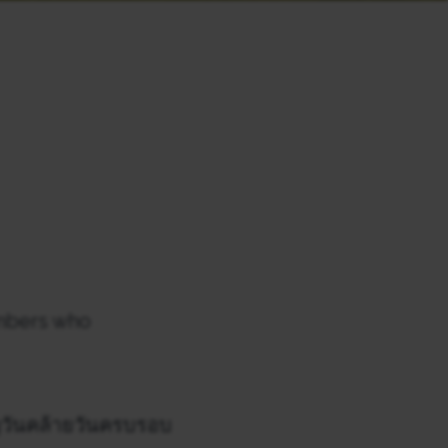
embers who
วันคล้ายวันครบรอบ