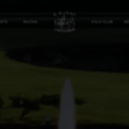
ORTS
RACING
POLO CLUB
NE