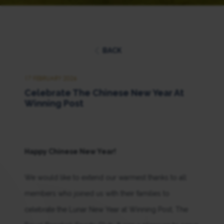
BACK
17 FEBRUARY 2026
Celebrate The Chinese New Year At
Winning Post
Happy Chinese New Year!
We would like to extend our warmest thanks to all
members who joined us with their families to
celebrate the Lunar New Year at Winning Post, The