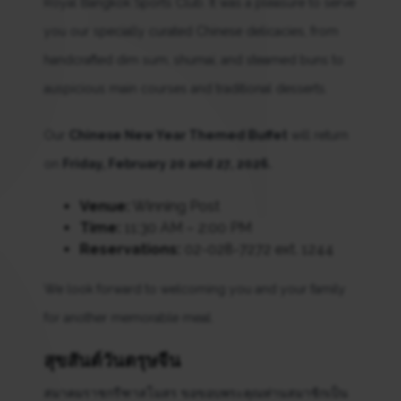
Royal Bangkok Sports Club. It was a pleasure to serve
you our specially curated Chinese delicacies, from
handcrafted dim sum, shumai, and steamed buns to
auspicious main courses and traditional desserts.
Our
Chinese New Year Themed Buffet
will return
on
Friday, February 20 and 27, 2026.
Venue:
Winning Post
Time:
11:30 AM – 2:00 PM
Reservations:
02-028-7272 ext. 1244
We look forward to welcoming you and your family
for another memorable meal.
สุขสันต์วันตรุษจีน
สมาคมราชกรีฑาสโมสร ขอขอบพระคุณท่านสมาชิกเป็น