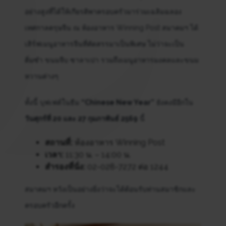
อย่างสูงที่ได้ให้เกียรติพาครอบครัวมาร่วมเฉลิมฉลอง
เทศกาลตรุษจีน ณ ห้องอาหาร Winning Post สมาคมฯ ได้
เสิร์ฟเมนูอาหารจีนที่คัดสรรมาเป็นพิเศษ ไม่ว่าจะเป็น
ติ่มซำ ขนมจีบ ซาลาเปา รวมถึงเมนูอาหารมงคลและขนม
หวานต่างๆ
ทั้งนี้ บุฟเฟต์ในธีม
“Chinese New Year”
ยังคงมีอีกใน
วันศุกร์ที่ 20 และ 27 กุมภาพันธ์ 2569
นี้
สถานที่:
ห้องอาหาร Winning Post
เวลา:
11:30 น. – 14:00 น.
สำรองที่นั่ง:
02-028-7272 ต่อ 1244
สมาคมฯ หวังเป็นอย่างยิ่งว่าจะได้ต้อนรับท่านสมาชิกและ
ครอบครัวอีกครั้ง