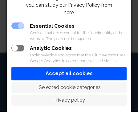
you can study our Privacy Policy from
here.
Essential Cookies
Cookies that are essential for the functionality of the
website. They can not be rejected.
Analytic Cookies
I acknowledge and agree that the Club website uses
Google Analytics to collect pages visited statistic.
HOME
Accept all cookies
ABOUT
 Selected cookie categories
FACILITIES
Privacy policy
SPORTS
RACING
POLO CLUB