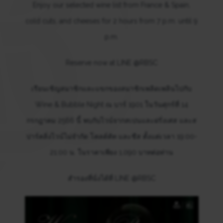
Enjoy our selected wine list from France & Spain,
cold cuts, and cheeses for 2 hours from 7 p.m. until 9
p.m.
Reserve now at LINE @RBSC
เรียนเชิญสมาชิกและแขกของสมาชิกเพลิดเพลินไปกับ
Wine & Bubble Night ณ บาร์ 1901 ในวันศุกร์ที่ 14
กรกฎาคม 2566 นี้ พบกับไวน์จากสเปนและฝรั่งเศส และส
ปาร์คลิ่งไวน์ไม่จำกัด โคลด์คัท และชีส ตั้งแต่เวลา 19:00-
21:00 น. ในราคาเพียง 1,090 บาทต่อท่าน
สำรองที่นั่งได้ที่ LINE @RBSC