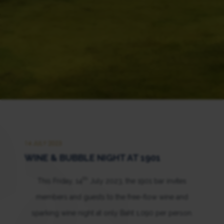
14 JULY 2023
WINE & BUBBLE NIGHT AT 1901
th
This Friday, 14
July 2023, the 1901 bar invites
members and guests to the free-flow wine and
sparking wine night at only Baht 1,090 per person.