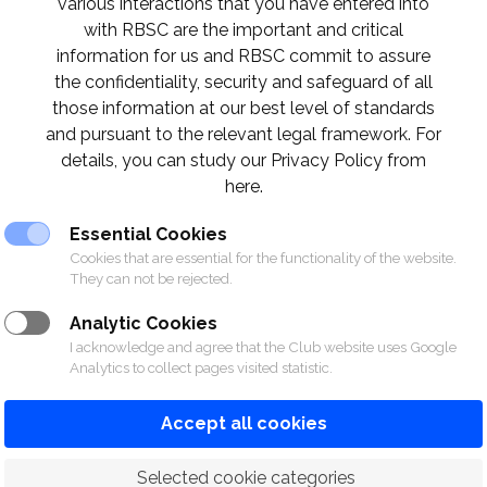
various interactions that you have entered into
with RBSC are the important and critical
information for us and RBSC commit to assure
the confidentiality, security and safeguard of all
those information at our best level of standards
and pursuant to the relevant legal framework. For
details, you can study our Privacy Policy from
here.
Essential Cookies
Cookies that are essential for the functionality of the website.
They can not be rejected.
Analytic Cookies
I acknowledge and agree that the Club website uses Google
Analytics to collect pages visited statistic.
Accept all cookies
 Selected cookie categories