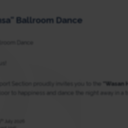
sa” Ballroom Dance
llroom Dance
us!
rt Section proudly invites you to the
“Wasan H
floor to happiness and dance the night away in a t
th
9
July 2026