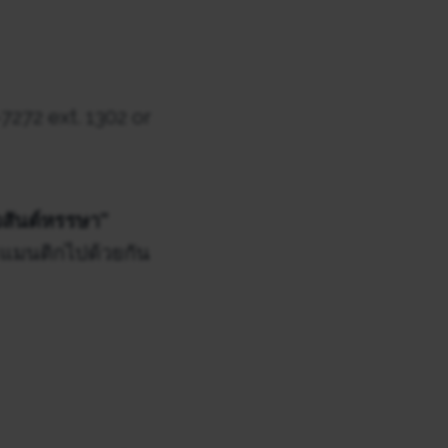
7272 ext. 1302 or
วสันต์หรรษา”
รแมนติกไปด้วยกัน