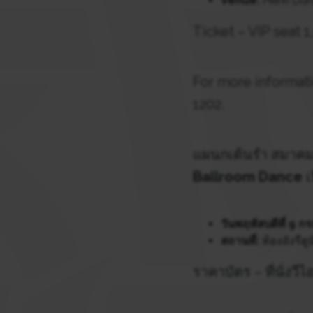
Venue:
Henri Dun
Ticket – VIP seat 
For more informati
1202.
แผนกเต้นรำ สมาคม
Ballroom Dance
เ
วันพฤหัสบดีที่ 9 
สถานที่:
ห้องอังรีดูน
ราคาบัตร – ที่นั่งวีไ