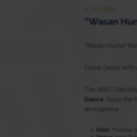
9 JULY 2026
“Wasan Hun
“Wasan Hunsa” Ba
Come Dance with 
The RBSC DanceSpo
Dance
. Open the 
atmosphere.
Date:
Thursday, 