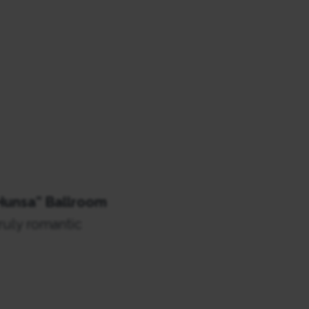
unsa” Ballroom
ruly romantic