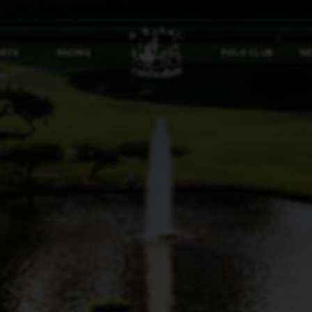
ORTS
RACING
POLO CLUB
NE