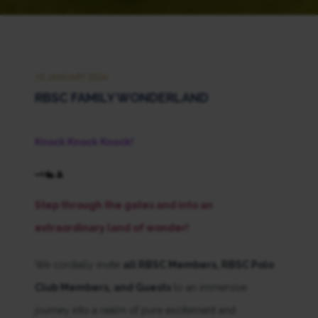
10 JANUARY 2026
RBSC FAMILY WONDERLAND
Knock Knock Knock!
🗝️🐇🎩
Step through the gates and into an
extraordinary land of wonder!
We cordially invite
all RBSC Members, RBSC Polo
Club Members, and Guests
to an immersive
journey into a realm of pure excitement and