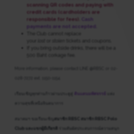
scanning QR codes and paying with
credit cards (cardholders are
responsible for fees).
Cash
payments are not accepted.
The Club cannot replace
your
lost
or
stolen
tickets and coupons.
If you bring outside drinks, there will be a
500 Baht corkage fee.
More information, please contact LINE @RBSC or 02-
028-7272 ext. 1150-1154.
เรียนเชิญทุกท่านก้าวผ่านประตูสู่
ดินแดนมหัศจรรย์
แห่ง
ความสุขที่เหนือจินตนาการ
สมาคมฯ ขอเรียนเชิญ
สมาชิก RBSC สมาชิก RBSC Polo
Club และแขกผู้มีเกียรติ
ร่วมสัมผัสประสบการณ์ความสนุก