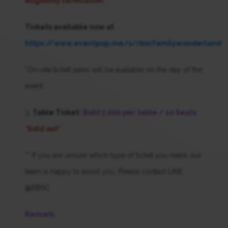
eligibility verification.
Tickets available now at
https://www.eventpop.me/s/rbscfamilywonderland
*On-site ticket sales will be available on the day of the
event.
3.
Table Ticket:
Baht 7,000 per
table / 10 Seats
*Sold out*
** If you are unsure which type of ticket you need, our
team is happy to assist you. Please contact LINE
@RBSC
Remark: