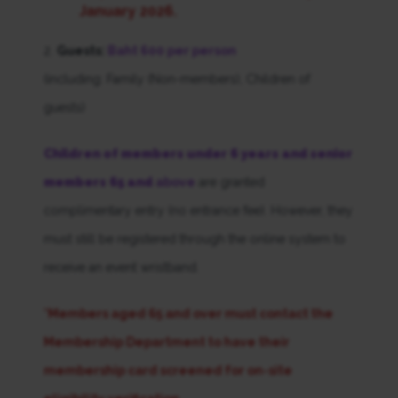
January 2026.
2.
Guests:
Baht 600 per person
(including: Family (Non-members), Children of
guests)
Children of members under 6 years and senior
members 65 and
above
are granted
complimentary entry (no entrance fee). However, they
must still be registered through the online system to
receive an event wristband.
*Members aged 65 and over must contact the
Membership Department to have their
membership card screened for on-site