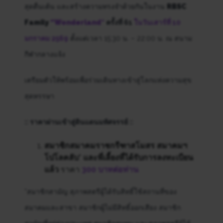
สุดตื่นเต้น และสร้างความทรงจำด้วยกันในงาน
RBSC
Family
“Wonderland
“
ครั้งที่ 61
ในวันเสาร์ที่ 10
มกราคม 2569
ตั้งแต่เวลา 15:30 น. – 22:00 น. ณ สนาม
กีฬากลางแจ้ง
เตรียมตัวให้พร้อมเพื่อร่วมเดินทางเข้าสู่โลกแห่งความสุข
สุดหรรษา
:: ราคาผ่านเข้าสู่ดินแดนมหัศจรรย์ ::
สมาชิกสมาคมราชกรีฑาสโมสร สมาคมฯ
โปโลคลับ* และพี่เลี้ยงที่ได้รับการลงทะเบียน
แล้ว
ราคา
300 บาทต่อท่าน
*สมาชิกสามัญ สุภาพสตรีผู้ได้รับสิทธิ์ใช้สถานที่ของ
สมาคมและสาขา สมาชิกผู้ไม่มีสิทธิ์ออกเสียง สมาชิก