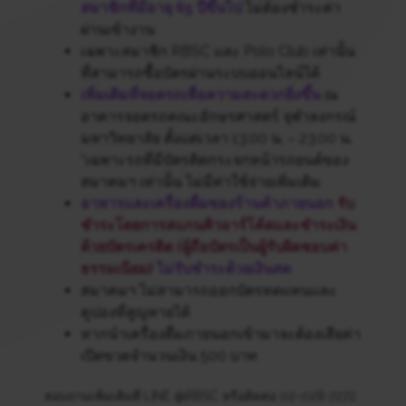
สมาชิกที่มีอายุ 65 ปีขึ้นไป
ไม่ต้องชำระค่า
ผ่านเข้างาน
เฉพาะสมาชิก RBSC และ Polo Club เท่านั้น
ที่สามารถซื้อบัตรผ่านระบบออนไลน์ได้
เพิ่มเติมที่จอดรถเพื่อความสะดวกยิ่งขึ้น
ณ
อาคารจอดรถคณะอักษรศาสตร์ จุฬาลงกรณ์
มหาวิทยาลัย ตั้งแต่เวลา 13:00 น. – 23:00 น.
*เฉพาะรถที่มีบัตรติดกระจกหน้ารถยนต์ของ
สมาคมฯ เท่านั้น ไม่มีค่าใช้จ่ายเพิ่มเติม
อาหารและเครื่องดื่มของร้านค้าภายนอก
รับ
ชำระโดยการสแกนคิวอาร์โค้ดและชำระเงิน
ด้วยบัตรเครดิต (ผู้ถือบัตรเป็นผู้รับผิดชอบค่า
ธรรมเนียม)
ไม่รับชำระด้วยเงินสด
สมาคมฯ ไม่สามารถออกบัตรทดแทนและ
คูปองที่สูญหายได้
หากนำเครื่องดื่มภายนอกเข้ามาจะต้องเสียค่า
เปิดขวดจำนวนเงิน 500 บาท
สอบถามเพิ่มเติมที่ LINE @RBSC หรือติดต่อ 02-028-7272