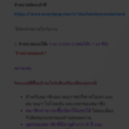
จำหน่ายบัตรแล้วที่
https://www.eventpop.me/s/rbscfamilywonderland
*มีบัตรจำหน่ายในวันงาน
3.
จำหน่ายแบบโต๊ะ
ราคา 7,000 บาทต่อโต๊ะ / 10 ที่นั่ง
*จำหน่ายหมดแล้ว*
หมายเหตุ:
ริสแบนด์ที่ซื้อแล้วจะไม่รับคืนหรือเปลี่ยนทุกกรณี
สำหรับสมาชิกสมาคมราชกรีฑาสโมสร และ
สมาคมฯ โปโลคลับ และแขกของสมาชิก
สมาชิกสามารถซื้อบัตรให้แขกได้
โดยจะต้อง
รับผิดชอบแขกของท่านตลอดงาน
บุตรของสมาชิกที่มีอายุต่ำกว่า 6 ปี และ