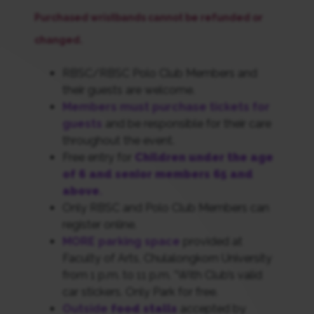
Purchased wristbands cannot be refunded or
changed.
RBSC/RBSC Polo Club Members and
their guests are welcome.
Members must purchase tickets for
guests
and be responsible for their care
throughout the event.
Free entry for
Children under the age
of 6 and senior members 65 and
above
.
Only RBSC and Polo Club Members can
register online.
MORE parking space
provided at
Faculty of Arts, Chulalongkorn University
from 1 p.m. to 11 p.m. *With Club’s valid
car stickers. Only Park for free.
Outside
food stalls
accepted by