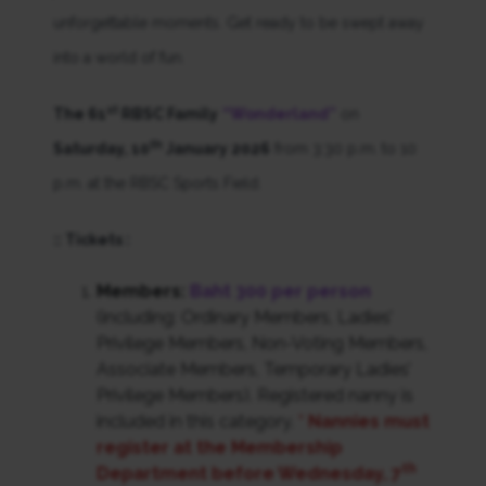
unforgettable moments. Get ready to be swept away
into a world of fun.
st
The 61
RBSC Family
“Wonderland”
on
th
Saturday, 10
January 2026
from 3:30 p.m. to 10
p.m. at the RBSC Sports Field.
:: Tickets :
Members:
Baht 300 per person
(including: Ordinary Members, Ladies’
Privilege Members, Non-Voting Members,
Associate Members, Temporary Ladies’
Privilege Members). Registered nanny is
included in this category.
* Nannies must
register at the Membership
th
Department before Wednesday, 7