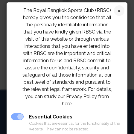
2567
The Royal Bangkok Sports Club (RBSC)
กรุณาสำรองที่นั่งล่วงหน้า ที่ 02 028 7272 ext. 1244 หรือ
hereby gives you the confidence that all
the personally identifiable information
LINE @RBSC
that you have kindly given RBSC via the
visit of this website or through various
interactions that you have entered into
with RBSC are the important and critical
information for us and RBSC commit to
assure the confidentiality, security and
safeguard of all those information at our
best level of standards and pursuant to
the relevant legal framework. For details,
you can study our Privacy Policy from
HOME
here.
ABOUT
Essential Cookies
Cookies that are essential for the functionality of the
FACILITIES
website. They can not be rejected.