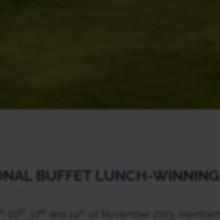
ONAL BUFFET LUNCH-WINNING
d
th
th
th
, 10
, 17
and 24
of November 2023, members