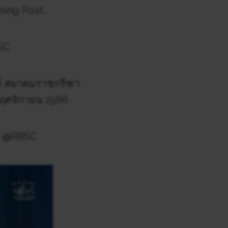
ning Post.
BSC
ต์ สมาคมราชกรีฑา
 พฤศจิกายน 2566
INE @RBSC