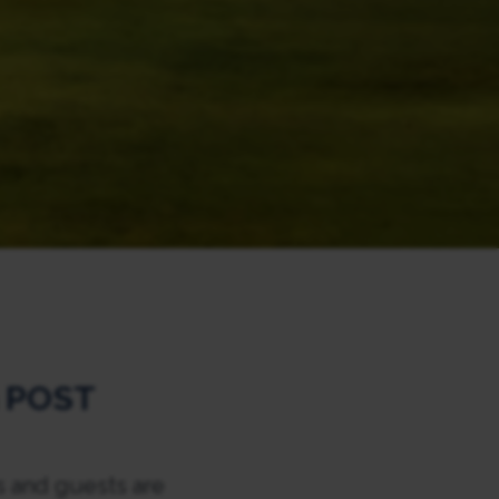
 POST
 and guests are