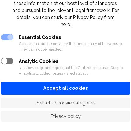
those information at our best level of standards
and pursuant to the relevant legal framework. For
details, you can study our Privacy Policy from
here.
Essential Cookies
Cookies that are essential for the functionality of the website.
They can not be rejected.
Analytic Cookies
I acknowledge and agree that the Club website uses Google
Analytics to collect pages visited statistic.
Accept all cookies
 Selected cookie categories
Privacy policy