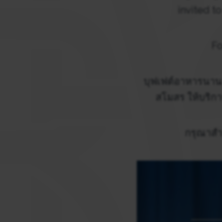
invited t
Fo
บุฟเฟต์อาหารนาน
สโมสร ให้บริกา
กรุณาสำร