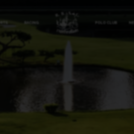
ORTS
RACING
POLO CLUB
NE