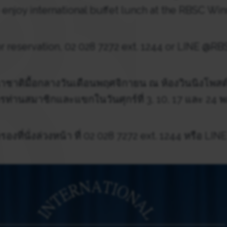
o enjoy international buffet lunch at the RBSC Win
r reservation, 02 028 7272 ext. 1244 or LINE @R
าชาติมื้อกลางวันเดือนพฤศจิกายน ณ ห้องวินนิงโพส
รท่านสมาชิกและแขกในวันศุกร์ที่ 3, 10, 17 และ 24
องที่นั่งล่วงหน้า ที่ 02 028 7272 ext. 1244 หรือ L