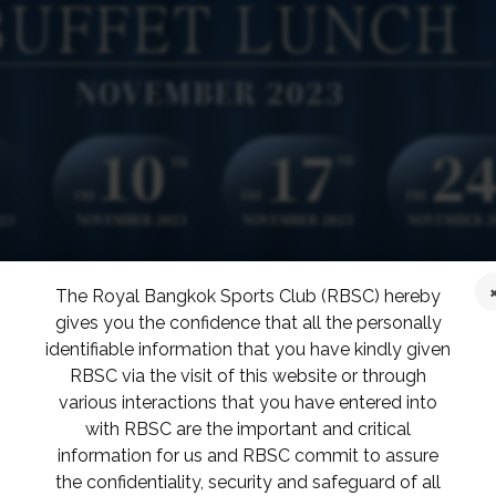
The Royal Bangkok Sports Club (RBSC) hereby
gives you the confidence that all the personally
identifiable information that you have kindly given
RBSC via the visit of this website or through
various interactions that you have entered into
with RBSC are the important and critical
information for us and RBSC commit to assure
the confidentiality, security and safeguard of all