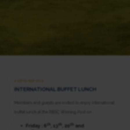
6 SEPTEMBER 2024
INTERNATIONAL BUFFET LUNCH
Members and guests are invited to enjoy international
buffet lunch at the RBSC Winning Post on :
th
th
th
Friday : 6
, 13
, 20
and