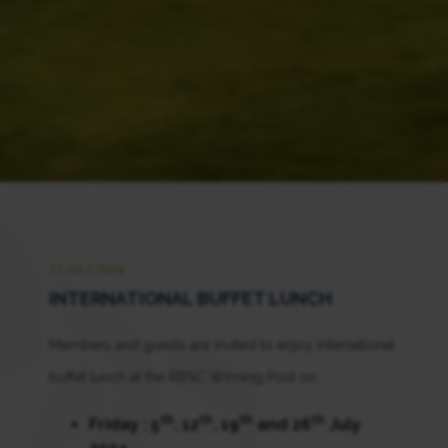
12 JULY 2024
INTERNATIONAL BUFFET LUNCH
Members and guests are invited to enjoy international
buffet lunch at the RBSC Winning Post on :
th
th
th
th
Friday : 5
, 12
, 19
and 26
July