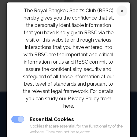
2567
The Royal Bangkok Sports Club (RBSC)
กรุณาสำรองที่นั่งล่วงหน้า ที่ 02 028 7272 ext. 1244 หรือ
hereby gives you the confidence that all
the personally identifiable information
LINE @RBSC
that you have kindly given RBSC via the
visit of this website or through various
interactions that you have entered into
with RBSC are the important and critical
information for us and RBSC commit to
assure the confidentiality, security and
safeguard of all those information at our
best level of standards and pursuant to
the relevant legal framework. For details,
you can study our Privacy Policy from
HOME
here.
ABOUT
Essential Cookies
Cookies that are essential for the functionality of the
FACILITIES
website. They can not be rejected.