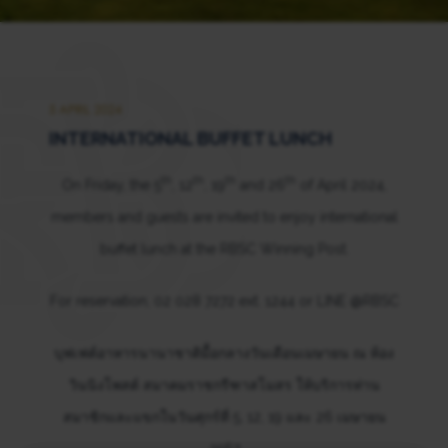
5 APRIL 2024
INTERNATIONAL BUFFET LUNCH
th
th
th
th
On Friday, the 5
, 12
, 19
and 26
of April 2024,
members and guests are invited to enjoy international
buffet lunch at the RBSC Winning Post.
For reservation, 02 028 7272 ext. 1244 or LINE @RBSC
บุฟเฟต์อาหารนานาชาติมื้อกลางวันเดือนเมษายน ณ ห้อง
วินนิงโพสต์ สมาคมราชกรีฑาสโมสร ให้บริการท่าน
สมาชิกและแขกในวันศุกร์ที่ 5, 12, 19 และ 26 เมษายน