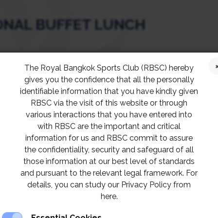
ONAL BUFFET LUNCH
th
th
nd
th
 8
, 15
and 22
and 29
of March 2024, member
The Royal Bangkok Sports Club (RBSC) hereby
o enjoy international buffet lunch at the RBSC Win
gives you the confidence that all the personally
identifiable information that you have kindly given
RBSC via the visit of this website or through
r reservation, 02 028 7272 ext. 1244 or LINE @R
various interactions that you have entered into
with RBSC are the important and critical
information for us and RBSC commit to assure
าติมื้อกลางวันเดือนมีนาคม ณ ห้องวินนิงโพสต์ 
the confidentiality, security and safeguard of all
those information at our best level of standards
่านสมาชิกและแขกในวันศุกร์ที่ 1, 8, 15, 22 และ 29 
and pursuant to the relevant legal framework. For
details, you can study our Privacy Policy from
here.
องที่นั่งล่วงหน้า ที่ 02 028 7272 ext. 1244 หรือ L
Essential Cookies