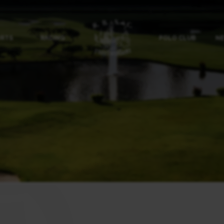
ORTS
RACING
POLO CLUB
NE