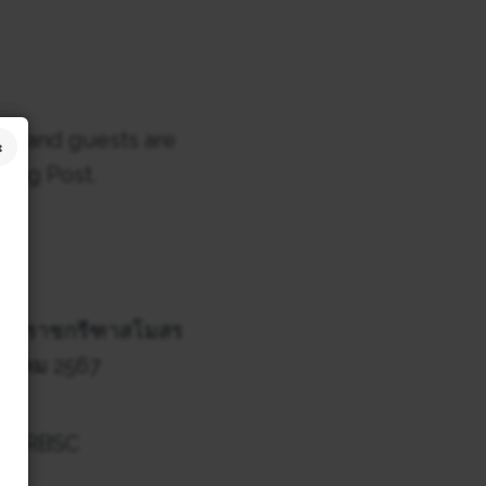
s and guests are
ning Post.
BSC
สมาคมราชกรีฑาสโมสร
มีนาคม 2567
INE @RBSC