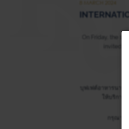
8 MARCH 2024
INTERNATI
st
On Friday, the 1
,
invited t
Fo
บุฟเฟต์อาหารนานาช
ให้บริการท
กรุณาสำร