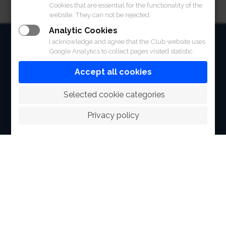
Cookies that are essential for the functionality of the
website. They can not be rejected.
Analytic Cookies
HOME
I acknowledge and agree that the Club website uses
Google Analytics to collect pages visited statistic.
ABOUT
Accept all cookies
FACILITIES
 Selected cookie categories
SPORTS
Privacy policy
RACING
POLO CLUB
NEWS & EVENTS
CONTACT
MEMBERS