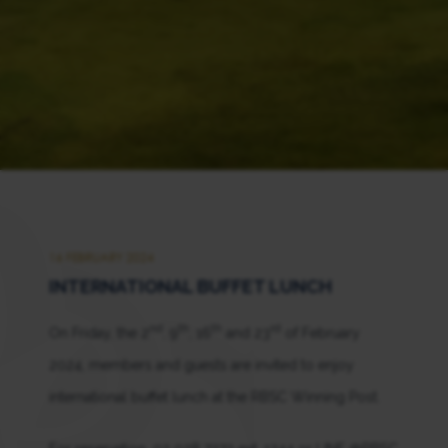
16 FEBRUARY 2024
INTERNATIONAL BUFFET LUNCH
nd
th
th
rd
On Friday, the 2
, 9
, 16
and 23
of February
2024, members and guests are invited to enjoy
international buffet lunch at the RBSC Winning Post.