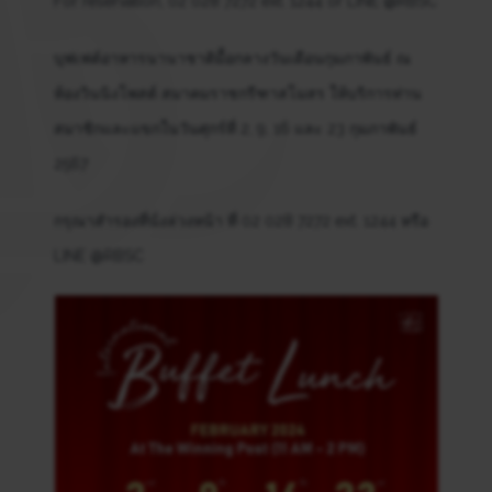
For reservation, 02 028 7272 ext. 1244 or LINE @RBSC
บุฟเฟต์อาหารนานาชาติมื้อกลางวันเดือนกุมภาพันธ์ ณ
ห้องวินนิงโพสต์ สมาคมราชกรีฑาสโมสร ให้บริการท่าน
สมาชิกและแขกในวันศุกร์ที่ 2, 9, 16 และ 23 กุมภาพันธ์
2567
กรุณาสำรองที่นั่งล่วงหน้า ที่ 02 028 7272 ext. 1244 หรือ
LINE @RBSC