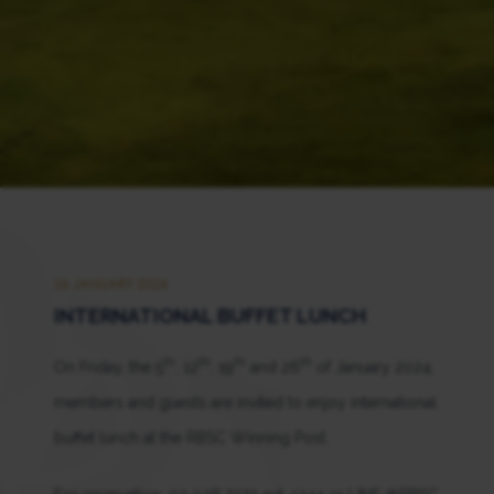
26 JANUARY 2024
INTERNATIONAL BUFFET LUNCH
th
th
th
th
On Friday, the 5
, 12
, 19
and 26
of January 2024,
members and guests are invited to enjoy international
buffet lunch at the RBSC Winning Post.