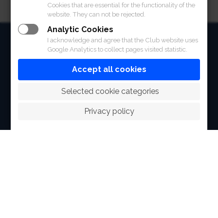
Cookies that are essential for the functionality of the
website. They can not be rejected.
Analytic Cookies
HOME
I acknowledge and agree that the Club website uses
Google Analytics to collect pages visited statistic.
ABOUT
Accept all cookies
FACILITIES
 Selected cookie categories
SPORTS
Privacy policy
RACING
POLO CLUB
NEWS & EVENTS
CONTACT
MEMBERS