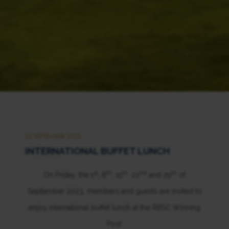
22 SEPTEMBER 2023
INTERNATIONAL BUFFET LUNCH
st
th
th
nd
th
On Friday, the 1
, 8
, 15
, 22
and 29
of
September 2023, members and guests are invited to
enjoy international buffet lunch at the RBSC Winning
Post.