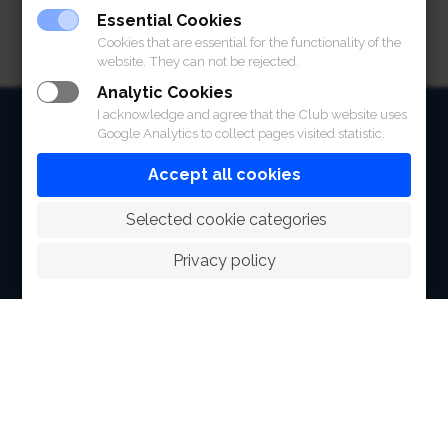
Essential Cookies
Cookies that are essential for the functionality of the
website. They can not be rejected.
Analytic Cookies
I acknowledge and agree that the Club website uses
HOME
Google Analytics to collect pages visited statistic.
ABOUT
Accept all cookies
FACILITIES
 Selected cookie categories
SPORTS
Privacy policy
RACING
POLO CLUB
NEWS & EVENTS
CONTACT